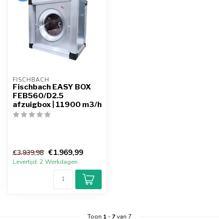
FISCHBACH
Fischbach EASY BOX
FEB560/D2.5
afzuigbox | 11900 m3/h
€1.969,99
€3.939,98
Levertijd: 2 Werkdagen
Toon
1
-
7
van 7