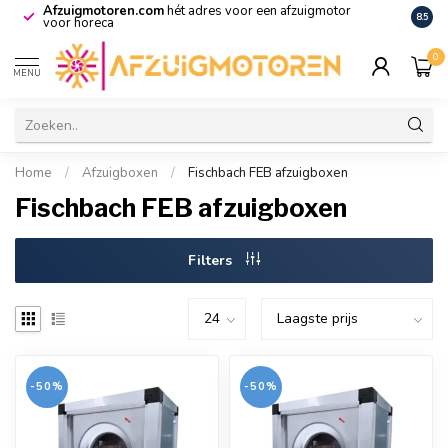
Afzuigmotoren.com
hét adres voor een afzuigmotor
De vo
8.5
voor horeca
0
MENU
Home
/
Afzuigboxen
/
Fischbach FEB afzuigboxen
Fischbach FEB afzuigboxen
Filters
-50%
-50%