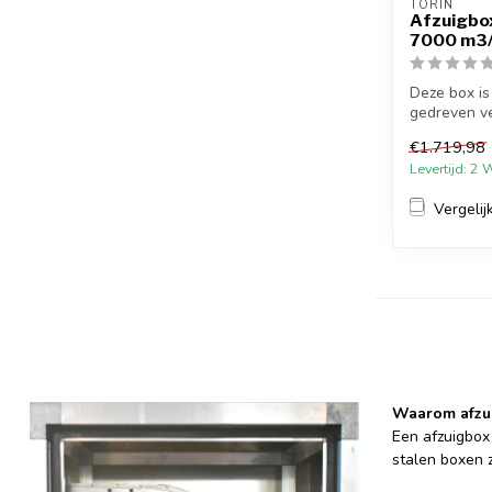
TORIN
Afzuigbo
7000 m3
Deze box is
gedreven ven
de...
€1.719,98
Levertijd: 2
Vergelij
Waarom afzu
Een afzuigbox
stalen boxen 