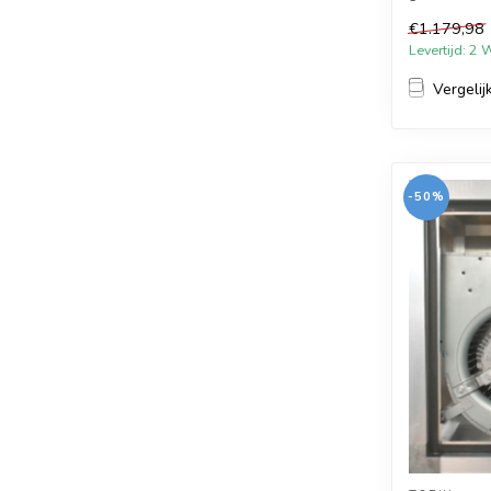
de...
€1.179,98
Levertijd: 2
Vergelij
-50%