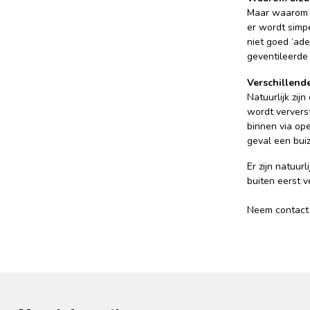
Maar waarom h
er wordt simpe
niet goed ‘ad
geventileerde 
Verschillend
Natuurlijk zij
wordt ververs
binnen via op
geval een bui
Er zijn natuur
buiten eerst 
Neem contact 