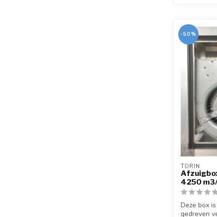
-50%
TORIN
Afzuigbo
4250 m3
Deze box is
gedreven ven