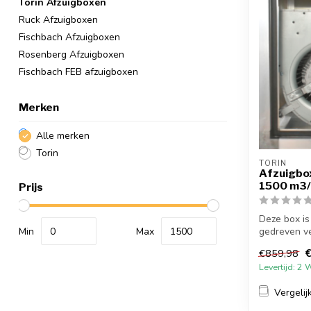
Torin Afzuigboxen
Ruck Afzuigboxen
Fischbach Afzuigboxen
Rosenberg Afzuigboxen
Fischbach FEB afzuigboxen
Merken
Alle merken
Torin
TORIN
Afzuigbo
1500 m3/
Prijs
Deze box is
Min
Max
gedreven ven
de...
€859,98
Levertijd: 2
Vergelij