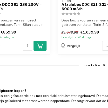
TORIN
x DDC 381-286 230V –
Afzuigbox DDC 321-321
/h
6000 m3/h
 voorzien van een direct
Deze box is voorzien van een d
tilator. Torin-Sifan staat in
gedreven ventilator. Torin-Sifa
de...
€859,99
€1.039,99
€2.079,98
 Werkdagen
Levertijd: 2 Werkdagen
k
Vergelijk
Toon
1
-
9
van 9
igboxen kopen?
 is een geïsoleerde box met een slakkenhuismotor ingebouwd. Dit maakt
zijn geïsoleerd met brandwerend noppenfoam. Dit zorgt ervoor dat de 