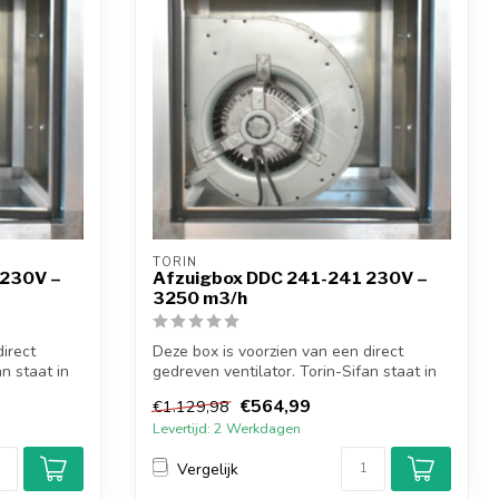
TORIN
 230V –
Afzuigbox DDC 241-241 230V –
3250 m3/h
irect
Deze box is voorzien van een direct
n staat in
gedreven ventilator. Torin-Sifan staat in
de...
€564,99
€1.129,98
Levertijd: 2 Werkdagen
Vergelijk