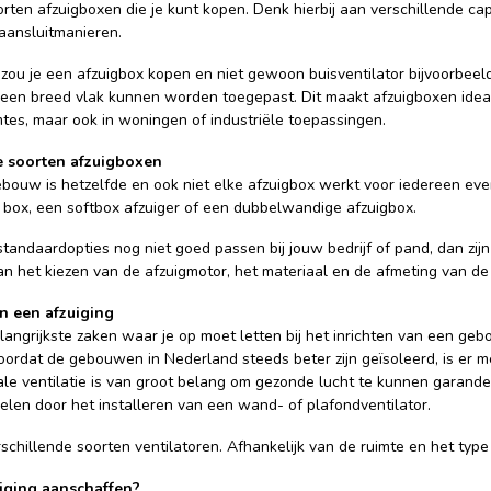
oorten afzuigboxen die je kunt kopen. Denk hierbij aan verschillende 
 aansluitmanieren.
u je een afzuigbox kopen en niet gewoon buisventilator bijvoorbeeld? 
 een breed vlak kunnen worden toegepast. Dit maakt afzuigboxen ideaal
tes, maar ook in woningen of industriële toepassingen.
e soorten afzuigboxen
bouw is hetzelfde en ook niet elke afzuigbox werkt voor iedereen eve
box, een softbox afzuiger of een dubbelwandige afzuigbox.
standaardopties nog niet goed passen bij jouw bedrijf of pand, dan zi
an het kiezen van de afzuigmotor, het materiaal en de afmeting van de 
n een afzuiging
angrijkste zaken waar je op moet letten bij het inrichten van een gebo
oordat de gebouwen in Nederland steeds beter zijn geïsoleerd, is er me
male ventilatie is van groot belang om gezonde lucht te kunnen garand
elen door het installeren van een wand- of plafondventilator.
erschillende soorten ventilatoren. Afhankelijk van de ruimte en het type 
ging aanschaffen?