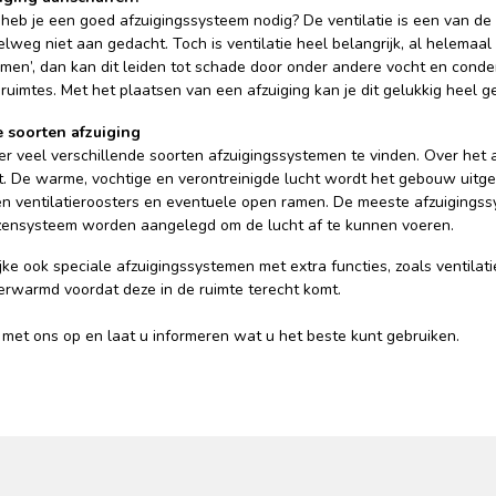
eb je een goed afzuigingssysteem nodig? De ventilatie is een van de
lweg niet aan gedacht. Toch is ventilatie heel belangrijk, al helemaa
emen’, dan kan dit leiden tot schade door onder andere vocht en cond
ruimtes. Met het plaatsen van een afzuiging kan je dit gelukkig heel 
e soorten afzuiging
n er veel verschillende soorten afzuigingssystemen te vinden. Over het 
t. De warme, vochtige en verontreinigde lucht wordt het gebouw uitge
en ventilatieroosters en eventuele open ramen. De meeste afzuigings
zensysteem worden aangelegd om de lucht af te kunnen voeren.
lijke ook speciale afzuigingssystemen met extra functies, zoals ventila
verwarmd voordat deze in de ruimte terecht komt.
met ons op en laat u informeren wat u het beste kunt gebruiken.