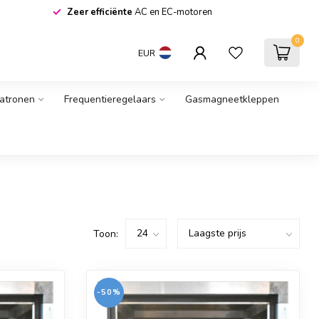
Zeer efficiënte
AC en EC-motoren
0
EUR
patronen
Frequentieregelaars
Gasmagneetkleppen
Toon:
-50%