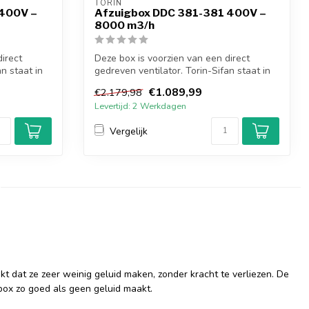
TORIN
 400V –
Afzuigbox DDC 381-381 400V –
8000 m3/h
irect
Deze box is voorzien van een direct
n staat in
gedreven ventilator. Torin-Sifan staat in
de...
€1.089,99
€2.179,98
Levertijd: 2 Werkdagen
Vergelijk
 dat ze zeer weinig geluid maken, zonder kracht te verliezen. De
box zo goed als geen geluid maakt.