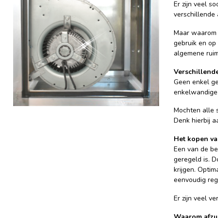
Er zijn veel s
verschillende
Maar waarom zo
gebruik en op
algemene ruim
Verschillend
Geen enkel ge
enkelwandige 
Mochten alle 
Denk hierbij a
Het kopen va
Een van de bel
geregeld is. D
krijgen. Opti
eenvoudig reg
Er zijn veel v
Waarom afzui