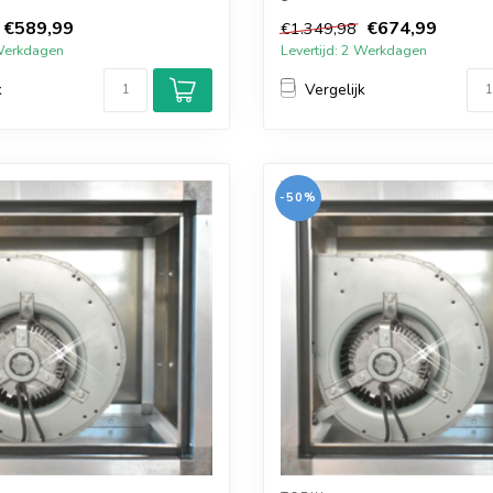
de...
€589,99
€674,99
€1.349,98
 Werkdagen
Levertijd: 2 Werkdagen
k
Vergelijk
-50%