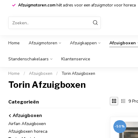
Afzuigmotoren.com
hét adres voor een afzuigmotor voor horeca
Home
Afzuigmotoren
Afzuigkappen
Afzuigboxen
Standenschakelaars
Klantenservice
Home
/
Afzuigboxen
/
Torin Afzuigboxen
Torin Afzuigboxen
9
Pro
Categorieën
Afzuigboxen
Airfan Afzuigboxen
-50%
Afzuigboxen horeca