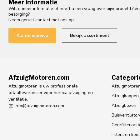
Meer informatie
Wilt u meer informatie of heeft u een vraag over bijvoorbeeld éé
bezorging?
Neem gerust contact met ons op.
Klantenservice
Bekijk assortiment
AfzuigMotoren.com
Categori
Afzuigmotoren is uw professionele
Afzuigmotore
totaalleverancier voor horeca afzuiging en
Afzuigkappen
ventilatie.
Afzuigboxen
✉️
info@afzuigmotoren.com
Buisventilator
Geurfilterkast
Filters en koo