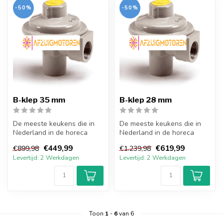
-50%
-50%
B-klep 35 mm
B-klep 28 mm
De meeste keukens die in
De meeste keukens die in
Nederland in de horeca
Nederland in de horeca
gebruikt worden zullen
gebruikt worden zullen
€449,99
€619,99
€899,98
€1.239,98
werken aa...
werken aa...
Levertijd: 2 Werkdagen
Levertijd: 2 Werkdagen
Toon
1
-
6
van 6