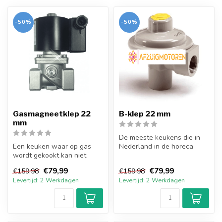
-50%
-50%
Gasmagneetklep 22
B-klep 22 mm
mm
De meeste keukens die in
Een keuken waar op gas
Nederland in de horeca
wordt gekookt kan niet
gebruikt worden zullen
bestaan zonder goede
werken aa...
€79,99
€79,99
€159,98
€159,98
gasmagneetkle...
Levertijd: 2 Werkdagen
Levertijd: 2 Werkdagen