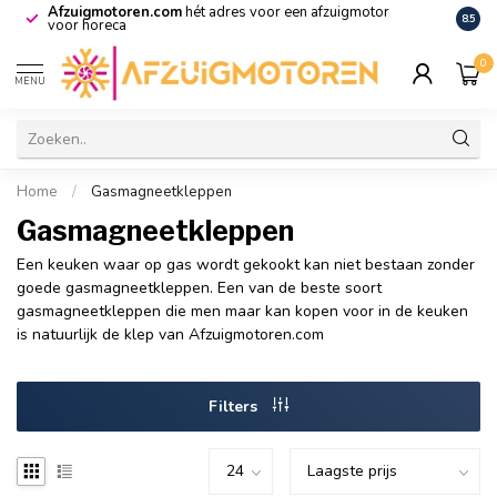
Afzuigmotoren.com
hét adres voor een afzuigmotor
De vo
8.5
voor horeca
0
MENU
Home
/
Gasmagneetkleppen
Gasmagneetkleppen
Een keuken waar op gas wordt gekookt kan niet bestaan zonder
goede gasmagneetkleppen. Een van de beste soort
gasmagneetkleppen die men maar kan kopen voor in de keuken
is natuurlijk de klep van Afzuigmotoren.com
Filters