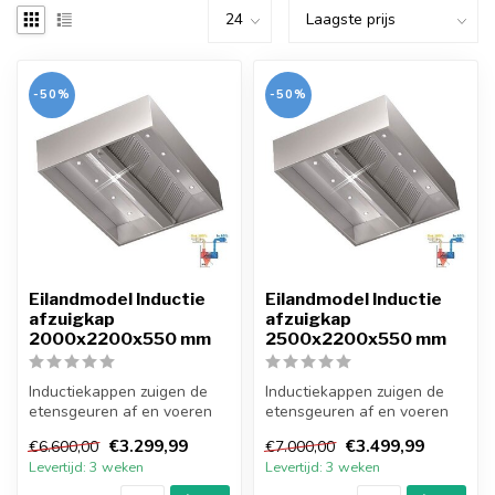
-50%
-50%
Eilandmodel Inductie
Eilandmodel Inductie
afzuigkap
afzuigkap
2000x2200x550 mm
2500x2200x550 mm
Inductiekappen zuigen de
Inductiekappen zuigen de
etensgeuren af en voeren
etensgeuren af en voeren
verse lucht van buiten naar
verse lucht van buiten naar
€3.299,99
€3.499,99
€6.600,00
€7.000,00
bi...
bi...
Levertijd: 3 weken
Levertijd: 3 weken