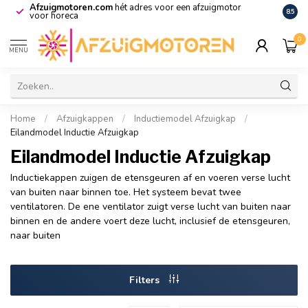
Afzuigmotoren.com
hét adres voor een afzuigmotor
De vo
8.5
voor horeca
0
MENU
Home
/
Afzuigkappen
/
Inductiemodel Afzuigkap
/
Eilandmodel Inductie Afzuigkap
Eilandmodel Inductie Afzuigkap
Inductiekappen zuigen de etensgeuren af en voeren verse lucht
van buiten naar binnen toe. Het systeem bevat twee
ventilatoren. De ene ventilator zuigt verse lucht van buiten naar
binnen en de andere voert deze lucht, inclusief de etensgeuren,
naar buiten
Filters