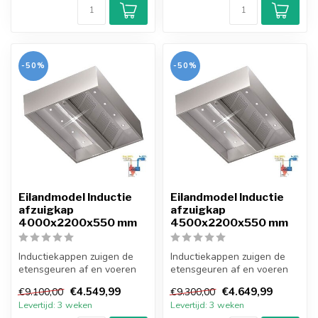
-50%
-50%
Eilandmodel Inductie
Eilandmodel Inductie
afzuigkap
afzuigkap
4000x2200x550 mm
4500x2200x550 mm
Inductiekappen zuigen de
Inductiekappen zuigen de
etensgeuren af en voeren
etensgeuren af en voeren
verse lucht van buiten naar
verse lucht van buiten naar
€4.549,99
€4.649,99
€9.100,00
€9.300,00
bi...
bi...
Levertijd: 3 weken
Levertijd: 3 weken