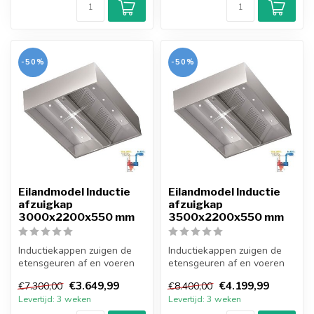
-50%
-50%
Eilandmodel Inductie
Eilandmodel Inductie
afzuigkap
afzuigkap
3000x2200x550 mm
3500x2200x550 mm
Inductiekappen zuigen de
Inductiekappen zuigen de
etensgeuren af en voeren
etensgeuren af en voeren
verse lucht van buiten naar
verse lucht van buiten naar
€3.649,99
€4.199,99
€7.300,00
€8.400,00
bi...
bi...
Levertijd: 3 weken
Levertijd: 3 weken