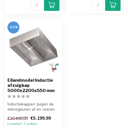
-50%
Eilandmodel Inductie
afzuigkap
5000x2200x550 mm
Inductiekappen zuigen de
etensgeuren af en voeren
verse lucht van buiten naar
€5.199,99
€10.400,00
bi...
Levertijd: 3 weken