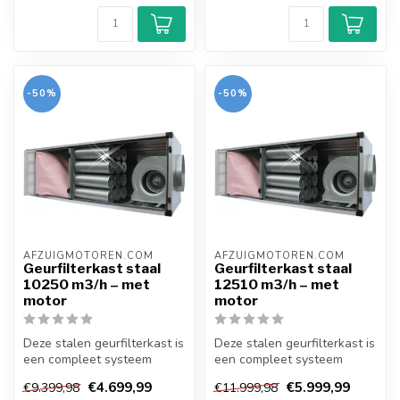
-50%
-50%
AFZUIGMOTOREN.COM
AFZUIGMOTOREN.COM
Geurfilterkast staal
Geurfilterkast staal
10250 m3/h – met
12510 m3/h – met
motor
motor
Deze stalen geurfilterkast is
Deze stalen geurfilterkast is
een compleet systeem
een compleet systeem
voorzien van doosfilter,
voorzien van doosfilter,
€4.699,99
€5.999,99
€9.399,98
€11.999,98
kool...
kool...