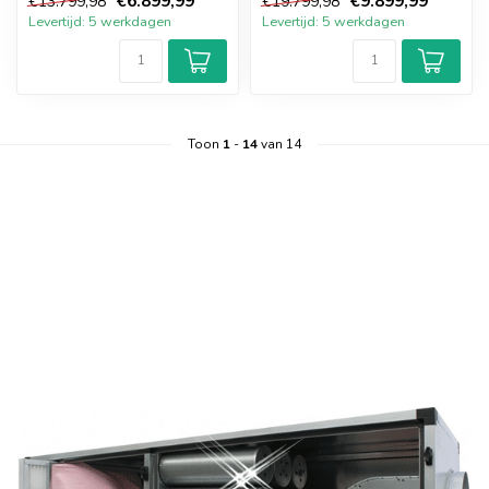
€6.899,99
€9.899,99
€13.799,98
€19.799,98
kool...
kool...
Levertijd: 5 werkdagen
Levertijd: 5 werkdagen
Toon
1
-
14
van 14