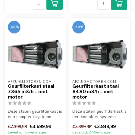
-50%
-50%
AFZUIGMOTOREN.COM
AFZUIGMOTOREN.COM
Geurfilterkast staal
Geurfilterkast staal
7365 m3/h – met
8480 m3/h – met
motor
motor
Deze stalen geurfilterkast is
Deze stalen geurfilterkast is
een compleet systeem
een compleet systeem
voorzien van doosfilter,
voorzien van doosfilter,
€3.699,99
€3.849,99
€7.399,98
€7.699,98
kool...
kool...
Levertijd: 5 werkdagen
Levertijd: 2 Werkdagen