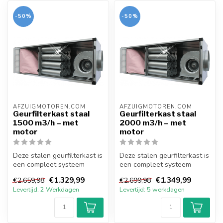
-50%
-50%
AFZUIGMOTOREN.COM
AFZUIGMOTOREN.COM
Geurfilterkast staal
Geurfilterkast staal
1500 m3/h – met
2000 m3/h – met
motor
motor
Deze stalen geurfilterkast is
Deze stalen geurfilterkast is
een compleet systeem
een compleet systeem
voorzien van doosfilter,
voorzien van doosfilter,
€1.329,99
€1.349,99
€2.659,98
€2.699,98
kool...
kool...
Levertijd: 2 Werkdagen
Levertijd: 5 werkdagen