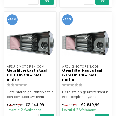
-50%
-50%
AFZUIGMOTOREN.COM
AFZUIGMOTOREN.COM
Geurfilterkast staal
Geurfilterkast staal
6000 m3/h – met
6750 m3/h – met
motor
motor
Deze stalen geurfilterkast is
Deze stalen geurfilterkast is
een compleet systeem
een compleet systeem
voorzien van doosfilter,
voorzien van doosfilter,
€2.144,99
€2.849,99
€4.289,98
€5.699,98
kool...
kool...
Levertijd: 2 Werkdagen
Levertijd: 2 Werkdagen