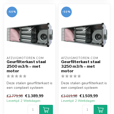
-50%
-50%
AFZUIGMOTOREN.COM
AFZUIGMOTOREN.COM
Geurfilterkast staal
Geurfilterkast staal
2500 m3/h – met
3250 m3/h – met
motor
motor
Deze stalen geurfilterkast is
Deze stalen geurfilterkast is
een compleet systeem
een compleet systeem
voorzien van doosfilter,
voorzien van doosfilter,
€1.389,99
€1.509,99
€2.779,98
€3.019,98
kool...
kool...
Levertijd: 2 Werkdagen
Levertijd: 2 Werkdagen