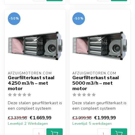
-50%
-50%
AFZUIGMOTOREN.COM
AFZUIGMOTOREN.COM
Geurfilterkast staal
Geurfilterkast staal
4250 m3/h – met
5000 m3/h – met
motor
motor
Deze stalen geurfilterkast is
Deze stalen geurfilterkast is
een compleet systeem
een compleet systeem
voorzien van doosfilter,
voorzien van doosfilter,
€1.669,99
€1.999,99
€3.339,98
€3.999,98
kool...
kool...
Levertijd: 2 Werkdagen
Levertijd: 5 werkdagen