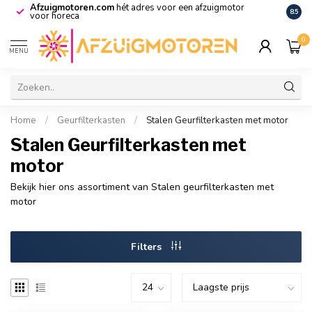
Afzuigmotoren.com
hét adres voor een afzuigmotor
De vo
8.5
voor horeca
0
MENU
Home
/
Geurfilterkasten
/
Stalen Geurfilterkasten met motor
Stalen Geurfilterkasten met
motor
Bekijk hier ons assortiment van Stalen geurfilterkasten met
motor
Filters