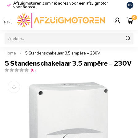
Afzuigmotoren.com
hét adres voor een afzuigmotor
De vo
8.5
voor horeca
0
MENU
Home
/
5 Standenschakelaar 3.5 ampère – 230V
5 Standenschakelaar 3.5 ampère – 230V
(0)