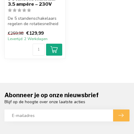
3.5 ampère – 230V
De 5 standenschakelaars
regelen de rotatiesnelheid
van monofagen, voltage-
€129,99
€259,98
aanstu...
Levertijd: 2 Werkdagen
Abonneer je op onze nieuwsbrief
Blijf op de hoogte over onze laatste acties