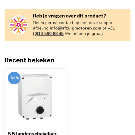
Heb je vragen over dit product?
Neem gerust contact op met onze support
afdeling
info@afzuigmotoren.com
of
+31
(0)13 590 88 45
We helpen je graag!
Recent bekeken
-50%
5 Standenschakelaar