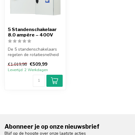
5 Standenschakelaar
8.0 ampère – 400V
De 5 standenschakelaars
regelen de rotatiesnelheid
van monofagen, voltage-
€509,99
€1.019,98
aanstu...
Levertijd: 2 Werkdagen
Abonneer je op onze nieuwsbrief
Blijf op de hoogte over onze laatste acties