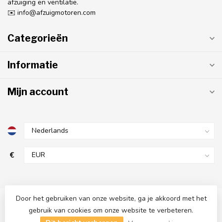
afzuiging en ventilatie.
✉️
info@afzuigmotoren.com
Categorieën
Informatie
Mijn account
€
Door het gebruiken van onze website, ga je akkoord met het
gebruik van cookies om onze website te verbeteren.
© Copyright 2026 AfzuigMotoren.com
- Powered by
Lightspeed
-