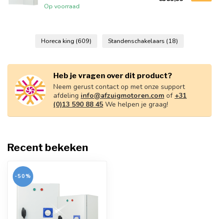
Op voorraad
Horeca king
(609)
Standenschakelaars
(18)
Heb je vragen over dit product?
Neem gerust contact op met onze support
afdeling
info@afzuigmotoren.com
of
+31
(0)13 590 88 45
We helpen je graag!
Recent bekeken
-50%