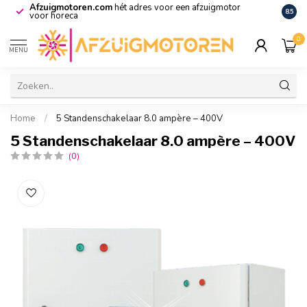
Afzuigmotoren.com
hét adres voor een afzuigmotor
De vo
8.5
voor horeca
0
MENU
Home
/
5 Standenschakelaar 8.0 ampère – 400V
5 Standenschakelaar 8.0 ampère – 400V
(0)