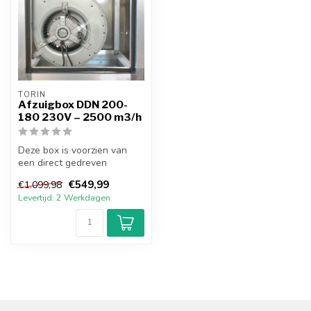
TORIN
Afzuigbox DDN 200-
180 230V – 2500 m3/h
Deze box is voorzien van
een direct gedreven
ventilator. Torin-Sifan staat
€549,99
€1.099,98
in de...
Levertijd: 2 Werkdagen