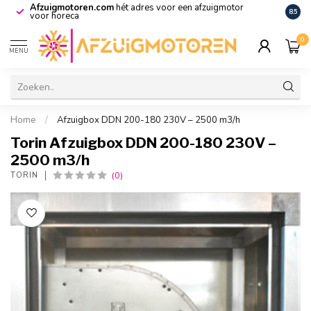
Afzuigmotoren.com
hét adres voor een afzuigmotor
De vo
8.5
voor horeca
0
MENU
Home
/
Afzuigbox DDN 200-180 230V – 2500 m3/h
Torin Afzuigbox DDN 200-180 230V –
2500 m3/h
(0)
TORIN