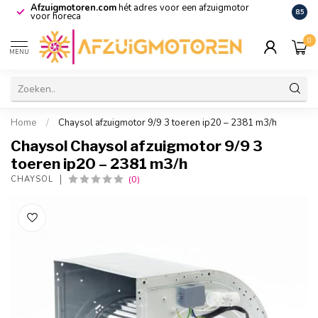
Afzuigmotoren.com
hét adres voor een afzuigmotor
De vo
8.5
voor horeca
0
MENU
Home
/
Chaysol afzuigmotor 9/9 3 toeren ip20 – 2381 m3/h
Chaysol Chaysol afzuigmotor 9/9 3
toeren ip20 – 2381 m3/h
(0)
CHAYSOL