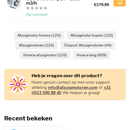
m3/h
€379,99
Op voorraad
Afzuigmotor horeca
(120)
Afzuigmotor kopen
(120)
Afzuigmotoren
(120)
Chaysol Afzuigmotoren
(44)
Horeca afzuigmotor
(120)
Horeca king
(609)
Heb je vragen over dit product?
Neem gerust contact op met onze support
afdeling
info@afzuigmotoren.com
of
+31
(0)13 590 88 45
We helpen je graag!
Recent bekeken