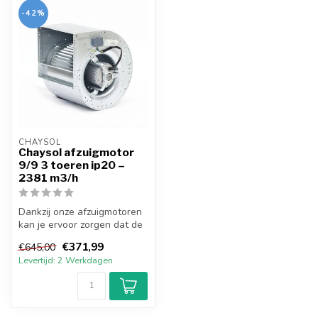
-42%
CHAYSOL
Chaysol afzuigmotor
9/9 3 toeren ip20 –
2381 m3/h
Dankzij onze afzuigmotoren
kan je ervoor zorgen dat de
kwaliteit van de lucht vo...
€371,99
€645,00
Levertijd: 2 Werkdagen