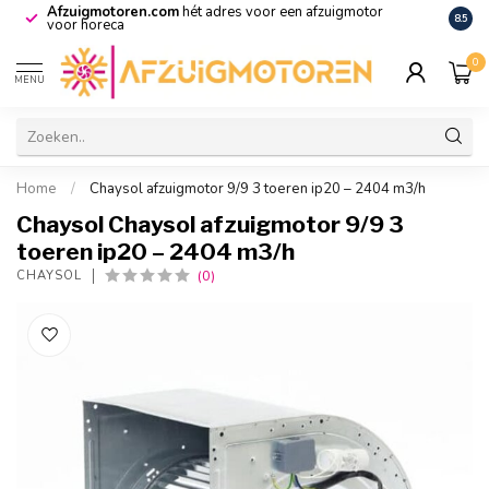
Afzuigmotoren.com
hét adres voor een afzuigmotor
De vo
8.5
voor horeca
0
MENU
Home
/
Chaysol afzuigmotor 9/9 3 toeren ip20 – 2404 m3/h
Chaysol Chaysol afzuigmotor 9/9 3
toeren ip20 – 2404 m3/h
(0)
CHAYSOL