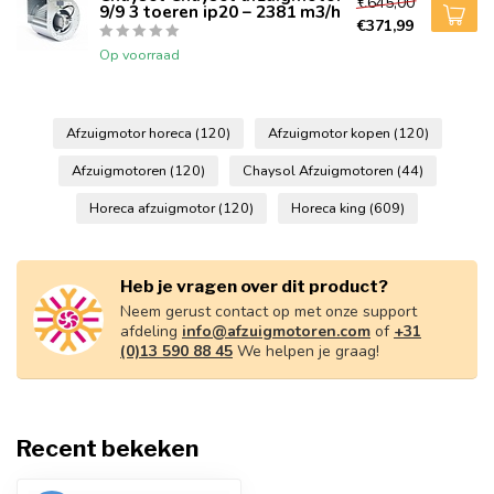
€645,00
9/9 3 toeren ip20 – 2381 m3/h
€371,99
Op voorraad
Afzuigmotor horeca
(120)
Afzuigmotor kopen
(120)
Afzuigmotoren
(120)
Chaysol Afzuigmotoren
(44)
Horeca afzuigmotor
(120)
Horeca king
(609)
Heb je vragen over dit product?
Neem gerust contact op met onze support
afdeling
info@afzuigmotoren.com
of
+31
(0)13 590 88 45
We helpen je graag!
Recent bekeken