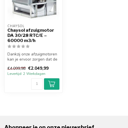
CHAYSOL
Chaysol afzuigmotor
DA 30/28 RTC/E –
60000 m3/h
Dankzij onze afzuigmotoren
kan je ervoor zorgen dat de
kwaliteit van de lucht vo...
€2.049,99
€4.099,98
Levertijd: 2 Werkdagen
Abonneer je op onze nieuwsbrief