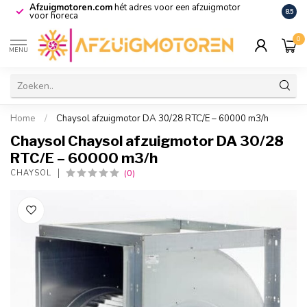
Afzuigmotoren.com
hét adres voor een afzuigmotor
De vo
8.5
voor horeca
0
MENU
Home
/
Chaysol afzuigmotor DA 30/28 RTC/E – 60000 m3/h
Chaysol Chaysol afzuigmotor DA 30/28
RTC/E – 60000 m3/h
(0)
CHAYSOL