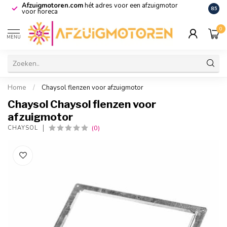
Afzuigmotoren.com
hét adres voor een afzuigmotor
De vo
8.5
voor horeca
0
MENU
Home
/
Chaysol flenzen voor afzuigmotor
Chaysol Chaysol flenzen voor
afzuigmotor
(0)
CHAYSOL