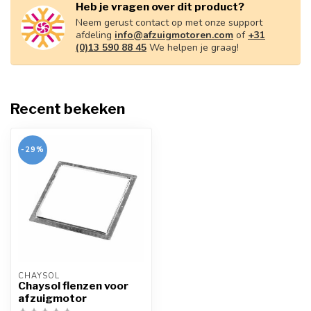
Heb je vragen over dit product?
Neem gerust contact op met onze support
afdeling
info@afzuigmotoren.com
of
+31
(0)13 590 88 45
We helpen je graag!
Recent bekeken
-29%
CHAYSOL
Chaysol flenzen voor
afzuigmotor