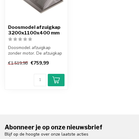
Doosmodel afzuigkap
3200x1100x400 mm
Doosmodel afzuigkap
zonder motor. De afzuigkap
is rechthoekig en de filters
€759,99
€1.519,98
zij...
Abonneer je op onze nieuwsbrief
Blijf op de hoogte over onze laatste acties