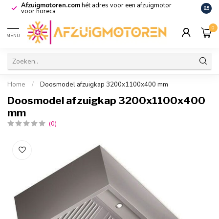
Afzuigmotoren.com
hét adres voor een afzuigmotor
De vo
8.5
voor horeca
0
MENU
Home
/
Doosmodel afzuigkap 3200x1100x400 mm
Doosmodel afzuigkap 3200x1100x400
mm
(0)