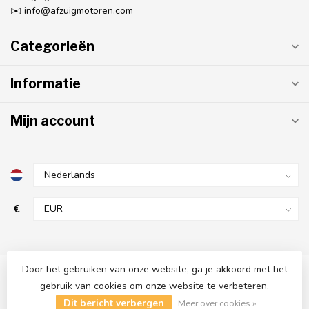
✉️
info@afzuigmotoren.com
Categorieën
Informatie
Mijn account
€
Door het gebruiken van onze website, ga je akkoord met het
gebruik van cookies om onze website te verbeteren.
© Copyright 2026 AfzuigMotoren.com
- Powered by
Lightspeed
-
Dit bericht verbergen
Lightspeed design
by
Dyvelopment
Meer over cookies »