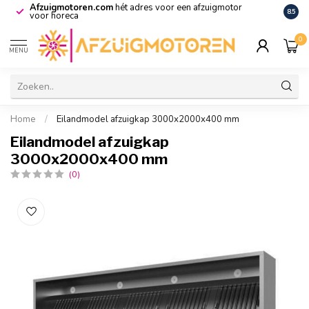
Afzuigmotoren.com
hét adres voor een afzuigmotor
De vo
8.5
voor horeca
0
MENU
Home
/
Eilandmodel afzuigkap 3000x2000x400 mm
Eilandmodel afzuigkap
3000x2000x400 mm
(0)