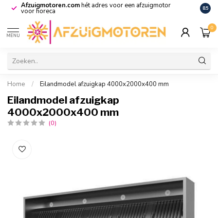
Afzuigmotoren.com
hét adres voor een afzuigmotor
De vo
8.5
voor horeca
0
MENU
Home
/
Eilandmodel afzuigkap 4000x2000x400 mm
Eilandmodel afzuigkap
4000x2000x400 mm
(0)