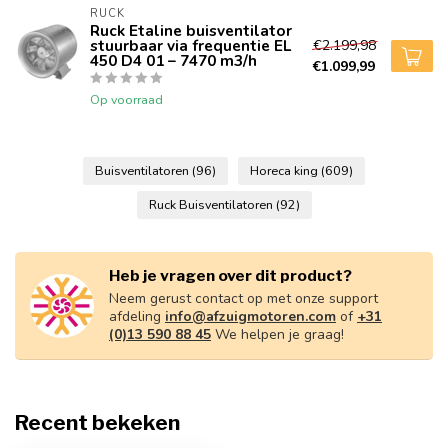
RUCK
Ruck Etaline buisventilator
stuurbaar via frequentie EL
€2.199,98
450 D4 01 – 7470 m3/h
€1.099,99
Op voorraad
Buisventilatoren
(96)
Horeca king
(609)
Ruck Buisventilatoren
(92)
Heb je vragen over dit product?
Neem gerust contact op met onze support
afdeling
info@afzuigmotoren.com
of
+31
(0)13 590 88 45
We helpen je graag!
Recent bekeken