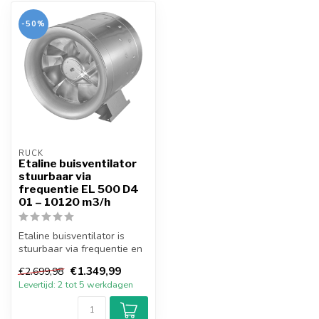
-50%
RUCK
Etaline buisventilator
stuurbaar via
frequentie EL 500 D4
01 – 10120 m3/h
Etaline buisventilator is
stuurbaar via frequentie en
heeft een energiezuinige m...
€1.349,99
€2.699,98
Levertijd: 2 tot 5 werkdagen