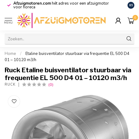
Afzuigmotoren.com
hét adres voor een afzuigmotor
De vo
8.5
voor horeca
0
MENU
Home
/
Etaline buisventilator stuurbaar via frequentie EL 500 D4
01 – 10120 m3/h
Ruck Etaline buisventilator stuurbaar via
frequentie EL 500 D4 01 – 10120 m3/h
(0)
RUCK