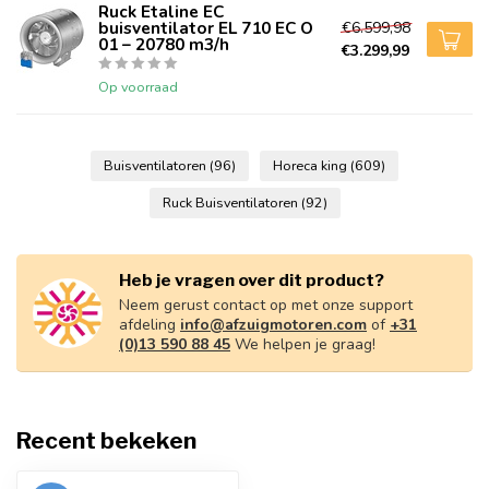
Ruck Etaline EC
buisventilator EL 710 EC O
€6.599,98
01 – 20780 m3/h
€3.299,99
Op voorraad
Buisventilatoren
(96)
Horeca king
(609)
Ruck Buisventilatoren
(92)
Heb je vragen over dit product?
Neem gerust contact op met onze support
afdeling
info@afzuigmotoren.com
of
+31
(0)13 590 88 45
We helpen je graag!
Recent bekeken