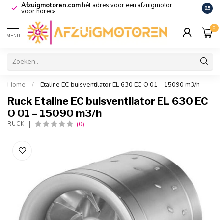
Afzuigmotoren.com
hét adres voor een afzuigmotor
De vo
8.5
voor horeca
0
MENU
Home
/
Etaline EC buisventilator EL 630 EC O 01 – 15090 m3/h
Ruck Etaline EC buisventilator EL 630 EC
O 01 – 15090 m3/h
(0)
RUCK