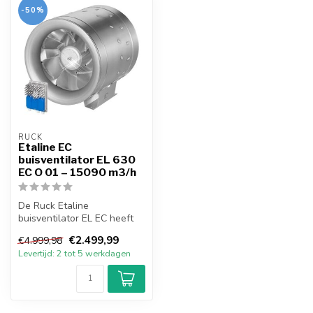
-50%
RUCK
Etaline EC
buisventilator EL 630
EC O 01 – 15090 m3/h
De Ruck Etaline
buisventilator EL EC heeft
een energiezuinige EC-
€2.499,99
€4.999,98
motor, deze gel...
Levertijd: 2 tot 5 werkdagen