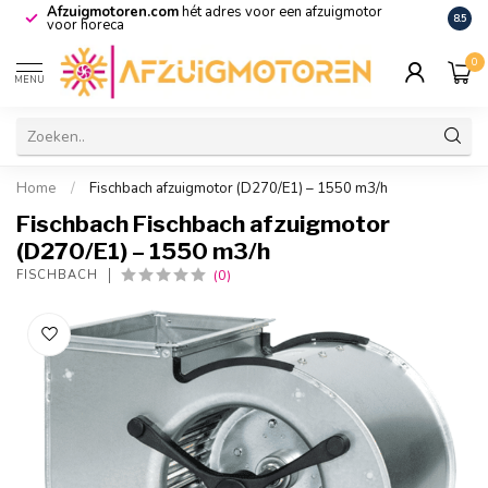
Afzuigmotoren.com
hét adres voor een afzuigmotor
De vo
8.5
voor horeca
0
MENU
Home
/
Fischbach afzuigmotor (D270/E1) – 1550 m3/h
Fischbach Fischbach afzuigmotor
(D270/E1) – 1550 m3/h
(0)
FISCHBACH