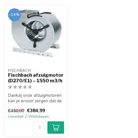
-14%
FISCHBACH
Fischbach afzuigmotor
(D270/E1) – 1550 m3/h
Dankzij onze afzuigmotoren
kan je ervoor zorgen dat de
kwaliteit van de lucht vo...
€384,99
€450,00
Levertijd: 2 Werkdagen