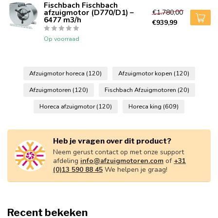
Fischbach Fischbach
afzuigmotor (D770/D1) –
€1.780,00
6477 m3/h
€939,99
Op voorraad
Afzuigmotor horeca
(120)
Afzuigmotor kopen
(120)
Afzuigmotoren
(120)
Fischbach Afzuigmotoren
(20)
Horeca afzuigmotor
(120)
Horeca king
(609)
Heb je vragen over dit product?
Neem gerust contact op met onze support
afdeling
info@afzuigmotoren.com
of
+31
(0)13 590 88 45
We helpen je graag!
Recent bekeken