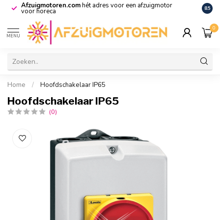
Afzuigmotoren.com
hét adres voor een afzuigmotor
De vo
8.5
voor horeca
0
MENU
Home
/
Hoofdschakelaar IP65
Hoofdschakelaar IP65
(0)