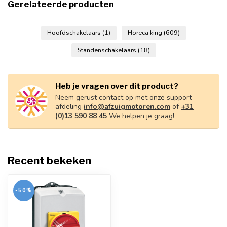
Gerelateerde producten
Hoofdschakelaars
(1)
Horeca king
(609)
Standenschakelaars
(18)
Heb je vragen over dit product?
Neem gerust contact op met onze support
afdeling
info@afzuigmotoren.com
of
+31
(0)13 590 88 45
We helpen je graag!
Recent bekeken
-50%