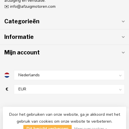
afzuiging en ventilatie.
✉️
info@afzuigmotoren.com
Categorieën
Informatie
Mijn account
€
Door het gebruiken van onze website, ga je akkoord met het
gebruik van cookies om onze website te verbeteren.
© Copyright 2026 AfzuigMotoren.com
- Powered by
Lightspeed
-
Dit bericht verbergen
Lightspeed design
by
Dyvelopment
Meer over cookies »