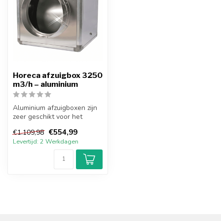
Horeca afzuigbox 3250
m3/h – aluminium
Aluminium afzuigboxen zijn
zeer geschikt voor het
ventileren van grote
€554,99
€1.109,98
ruimtes. ...
Levertijd: 2 Werkdagen