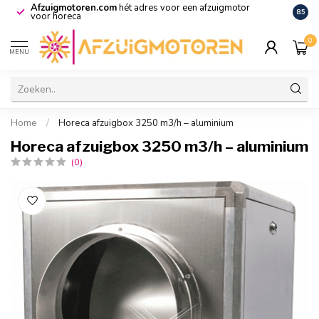
Afzuigmotoren.com
hét adres voor een afzuigmotor
De vo
8.5
voor horeca
0
MENU
Home
/
Horeca afzuigbox 3250 m3/h – aluminium
Horeca afzuigbox 3250 m3/h – aluminium
(0)