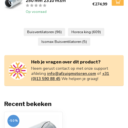
250 mm 2310 m3/h
€274,99
Op voorraad
Buisventilatoren
(96)
Horeca king
(609)
Isomax Buisventilatoren
(5)
Heb je vragen over dit product?
Neem gerust contact op met onze support
afdeling
info@afzuigmotoren.com
of
+31
(0)13 590 88 45
We helpen je graag!
Recent bekeken
-50%