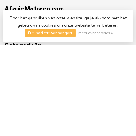
AfzuigMotoren.com
Afzuigmotoren is uw professionele totaalleverancier voor horeca
Door het gebruiken van onze website, ga je akkoord met het
afzuiging en ventilatie.
gebruik van cookies om onze website te verbeteren.
✉️
info@afzuigmotoren.com
Dit bericht verbergen
Meer over cookies »
Categorieën
Informatie
Mijn account
€