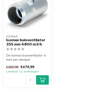
ISOMAX 
Isomax buisventilator
355 mm 4800 m3/h
De Isomax buisventilator is
met een demper
geïntegreerd in een metalen
€479,99
€959,98
behuizing...
Levertijd: 12 werkdagen