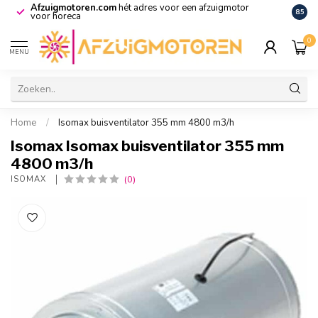
Afzuigmotoren.com
hét adres voor een afzuigmotor
De vo
8.5
voor horeca
0
MENU
Home
/
Isomax buisventilator 355 mm 4800 m3/h
Isomax Isomax buisventilator 355 mm
4800 m3/h
(0)
ISOMAX 