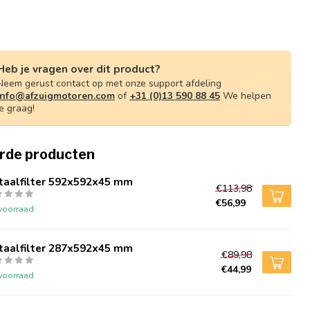
Heb je vragen over dit product?
Neem gerust contact op met onze support afdeling
info@afzuigmotoren.com
of
+31 (0)13 590 88 45
We helpen
je graag!
rde producten
taalfilter 592x592x45 mm
€113,98
€56,99
voorraad
taalfilter 287x592x45 mm
€89,98
€44,99
voorraad