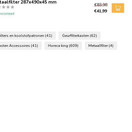
taalfilter 287x490x45 mm
€83,98
€41,99
voorraad
ilters en koolstofpatronen
(41)
Geurfilterkasten
(62)
kasten Accessoires
(41)
Horeca king
(609)
Metaalfilter
(4)