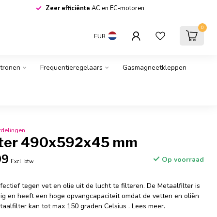
De voordeligste
online
horeca groothandel van Europa
0
EUR
atronen
Frequentieregelaars
Gasmagneetkleppen
rdelingen
lter 490x592x45 mm
99
Op voorraad
Excl. btw
ffectief tegen vet en olie uit de lucht te filteren. De Metaalfilter is
g en heeft een hoge opvangcapaciteit omdat de vetten en oliën
taalfilter kan tot max 150 graden Celsius .
Lees meer
.