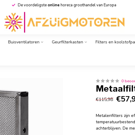
Afzuigmotoren.com
hét adres voor een afzuigmotor voor horeca
Buisventilatoren
Geurfilterkasten
Filters en koolstofp
0 beoo
Metaalfi
€57,
€115,98
Metalenfilters zijn e
temperatuurbestendi
achterblijven. De me