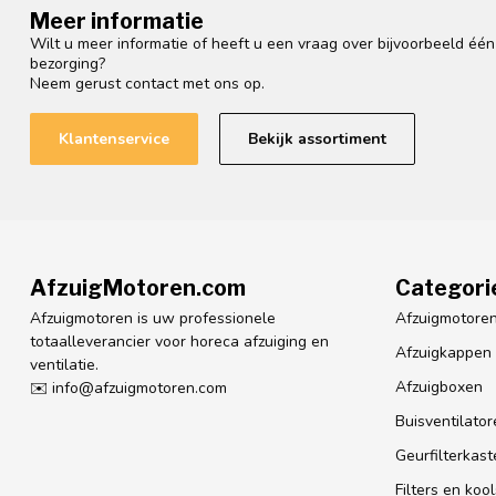
Meer informatie
Wilt u meer informatie of heeft u een vraag over bijvoorbeeld éé
bezorging?
Neem gerust contact met ons op.
Klantenservice
Bekijk assortiment
AfzuigMotoren.com
Categori
Afzuigmotoren is uw professionele
Afzuigmotore
totaalleverancier voor horeca afzuiging en
Afzuigkappen
ventilatie.
Afzuigboxen
✉️
info@afzuigmotoren.com
Buisventilator
Geurfilterkast
Filters en koo