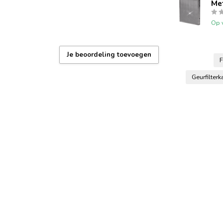
Me
Op 
Je beoordeling toevoegen
F
Geurfilter