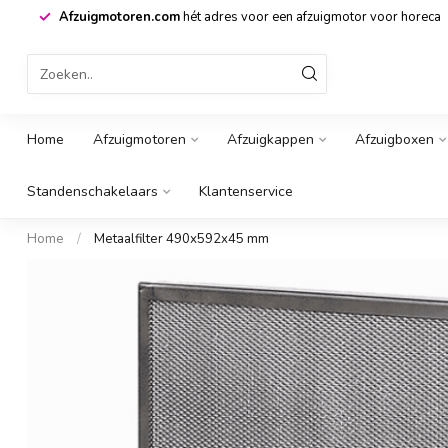
Hoge kwaliteit
producten en gecertificeerde producten
Home
Afzuigmotoren
Afzuigkappen
Afzuigboxen
Standenschakelaars
Klantenservice
Home
/
Metaalfilter 490x592x45 mm