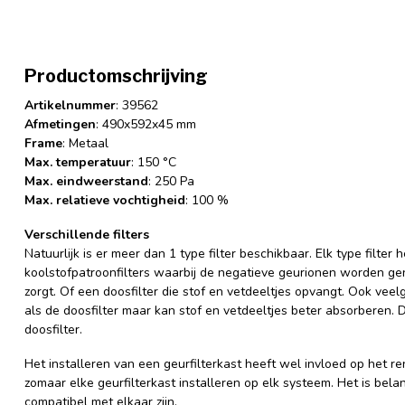
Productomschrijving
Artikelnummer
: 39562
Afmetingen
: 490x592x45 mm
Frame
: Metaal
Max. temperatuur
: 150 °C
Max. eindweerstand
: 250 Pa
Max. relatieve vochtigheid
: 100 %
Verschillende filters
Natuurlijk is er meer dan 1 type filter beschikbaar. Elk type filter
koolstofpatroonfilters waarbij de negatieve geurionen worden gen
zorgt. Of een doosfilter die stof en vetdeeltjes opvangt. Ook veel
als de doosfilter maar kan stof en vetdeeltjes beter absorberen. 
doosfilter.
Het installeren van een geurfilterkast heeft wel invloed op het r
zomaar elke geurfilterkast installeren op elk systeem. Het is bel
compatibel met elkaar zijn.