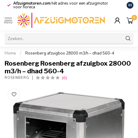
Afzuigmotoren.com
hét adres voor een afzuigmotor
De vo
8.5
voor horeca
0
MENU
Home
/
Rosenberg afzuigbox 28000 m3/h – dhad 560-4
Rosenberg Rosenberg afzuigbox 28000
m3/h – dhad 560-4
(0)
ROSENBERG