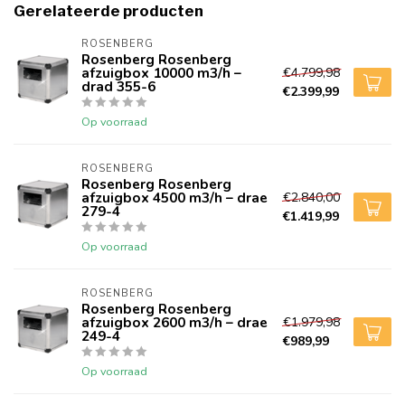
Gerelateerde producten
ROSENBERG
Rosenberg Rosenberg
afzuigbox 10000 m3/h –
€4.799,98
drad 355-6
€2.399,99
Op voorraad
ROSENBERG
Rosenberg Rosenberg
afzuigbox 4500 m3/h – drae
€2.840,00
279-4
€1.419,99
Op voorraad
ROSENBERG
Rosenberg Rosenberg
afzuigbox 2600 m3/h – drae
€1.979,98
249-4
€989,99
Op voorraad