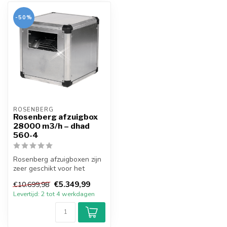
-50%
ROSENBERG
Rosenberg afzuigbox
28000 m3/h – dhad
560-4
Rosenberg afzuigboxen zijn
zeer geschikt voor het
ventileren van grote
€5.349,99
€10.699,98
ruimtes. ...
Levertijd: 2 tot 4 werkdagen