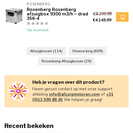
ROSENBERG
Rosenberg Rosenberg
afzuigbox 9300 m3/h – drad
€8.299,98
356-4
€4.149,99
Op voorraad
Afzuigboxen
(114)
Horeca king
(609)
Rosenberg Afzuigboxen
(29)
Heb je vragen over dit product?
Neem gerust contact op met onze support
afdeling
info@afzuigmotoren.com
of
+31
(0)13 590 88 45
We helpen je graag!
Recent bekeken