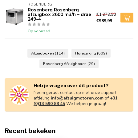
ROSENBERG
Rosenberg Rosenberg
afzuigbox 2600 m3/h – drae
€1.979,98
249-4
€989,99
Op voorraad
Afzuigboxen
(114)
Horeca king
(609)
Rosenberg Afzuigboxen
(29)
Heb je vragen over dit product?
Neem gerust contact op met onze support
afdeling
info@afzuigmotoren.com
of
+31
(0)13 590 88 45
We helpen je graag!
Recent bekeken