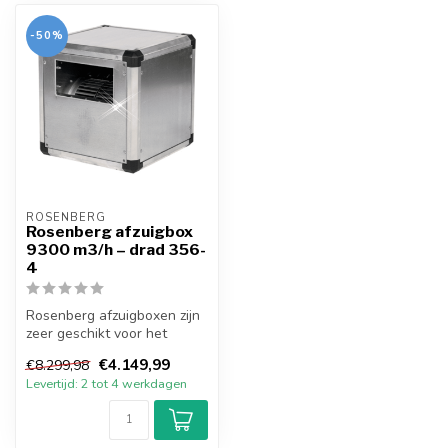
-50%
ROSENBERG
Rosenberg afzuigbox
9300 m3/h – drad 356-
4
Rosenberg afzuigboxen zijn
zeer geschikt voor het
ventileren van grote
€4.149,99
€8.299,98
ruimtes. ...
Levertijd: 2 tot 4 werkdagen