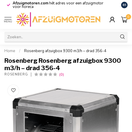
Afzuigmotoren.com
hét adres voor een afzuigmotor
De vo
8.5
voor horeca
0
MENU
Home
/
Rosenberg afzuigbox 9300 m3/h – drad 356-4
Rosenberg Rosenberg afzuigbox 9300
m3/h – drad 356-4
(0)
ROSENBERG