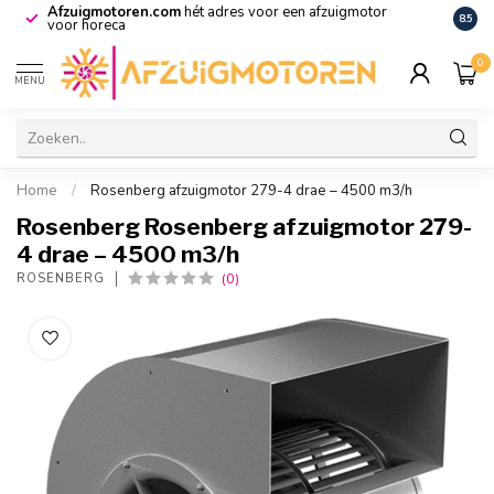
Afzuigmotoren.com
hét adres voor een afzuigmotor
De vo
8.5
voor horeca
0
MENU
Home
/
Rosenberg afzuigmotor 279-4 drae – 4500 m3/h
Rosenberg Rosenberg afzuigmotor 279-
4 drae – 4500 m3/h
(0)
ROSENBERG