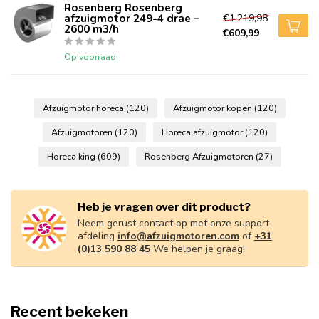
Rosenberg Rosenberg
afzuigmotor 249-4 drae –
€1.219,98
2600 m3/h
€609,99
Op voorraad
Afzuigmotor horeca
(120)
Afzuigmotor kopen
(120)
Afzuigmotoren
(120)
Horeca afzuigmotor
(120)
Horeca king
(609)
Rosenberg Afzuigmotoren
(27)
Heb je vragen over dit product?
Neem gerust contact op met onze support
afdeling
info@afzuigmotoren.com
of
+31
(0)13 590 88 45
We helpen je graag!
Recent bekeken