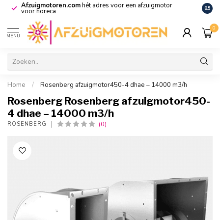
Afzuigmotoren.com
hét adres voor een afzuigmotor
De vo
8.5
voor horeca
0
MENU
Home
/
Rosenberg afzuigmotor450-4 dhae – 14000 m3/h
Rosenberg Rosenberg afzuigmotor450-
4 dhae – 14000 m3/h
(0)
ROSENBERG