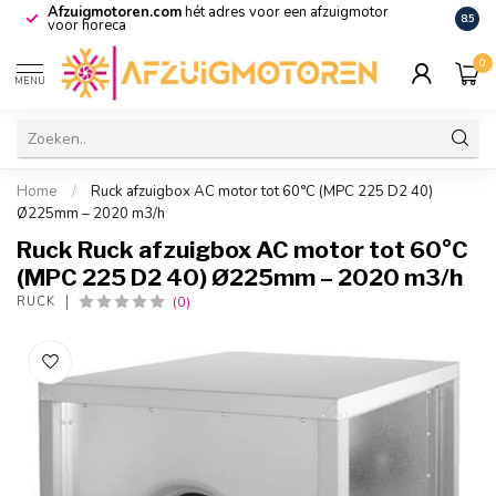
Afzuigmotoren.com
hét adres voor een afzuigmotor
De vo
8.5
voor horeca
0
MENU
Home
/
Ruck afzuigbox AC motor tot 60°C (MPC 225 D2 40)
Ø225mm – 2020 m3/h
Ruck Ruck afzuigbox AC motor tot 60°C
(MPC 225 D2 40) Ø225mm – 2020 m3/h
(0)
RUCK