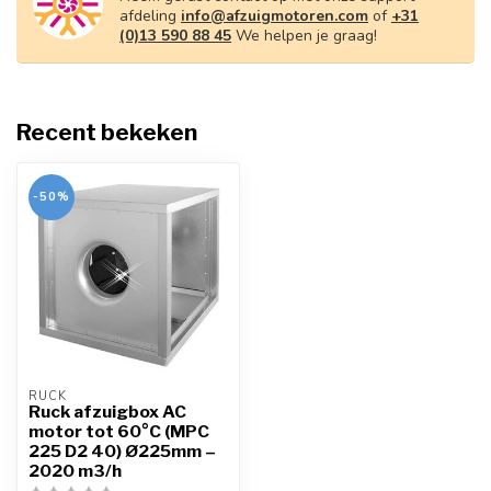
afdeling
info@afzuigmotoren.com
of
+31
(0)13 590 88 45
We helpen je graag!
Recent bekeken
-50%
RUCK
Ruck afzuigbox AC
motor tot 60°C (MPC
225 D2 40) Ø225mm –
2020 m3/h