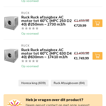
Op voorraad
RUCK
Ruck Ruck afzuigbox AC
motor tot 60°C (MPC 250 D2
€1.459,98
40) Ø250mm – 2730 m3/h
€729,99
Op voorraad
RUCK
Ruck Ruck afzuigbox AC
motor tot 60°C (MPC 630 D4
€3.499,98
40) Ø630mm – 17410 m3/h
€1.749,99
Op voorraad
Horeca king
(609)
Ruck Afzuigboxen
(84)
Heb je vragen over dit product?
Neem gerust contact op met onze support