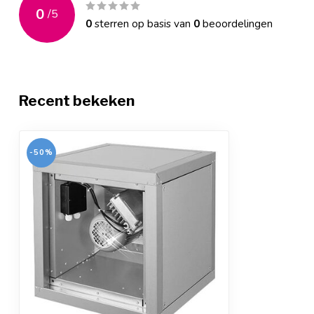
0
/
5
0
sterren op basis van
0
beoordelingen
Recent bekeken
-50%