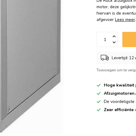
De Ruck afzuigbox m
motor, deze gelijks
hiervan is de eventu
afgevoer
Lees meer
Levertijd: 1
Toevoegen om te verge
Hoge kwaliteit
Afzuigmotoren
De voordeligste
Zeer efficiënte
A