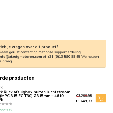
Heb je vragen over dit product?
Neem gerust contact op met onze support afdeling
info@afzuigmotoren.com
of
+31 (0)13 590 88 45
We helpen
je graag!
rde producten
CK
k Ruck afzuigbox buiten luchtstroom
 (MPC 315 EC T30) Ø315mm – 4610
€3.299,98
/h
€1.649,99
voorraad