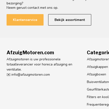
bezorging?
Neem gerust contact met ons op.
Klantenservice
Bekijk assortiment
AfzuigMotoren.com
Categori
Afzuigmotoren is uw professionele
Afzuigmotore
totaalleverancier voor horeca afzuiging en
Afzuigkappen
ventilatie.
Afzuigboxen
✉️
info@afzuigmotoren.com
Buisventilator
Geurfilterkast
Filters en koo
Frequentiereg