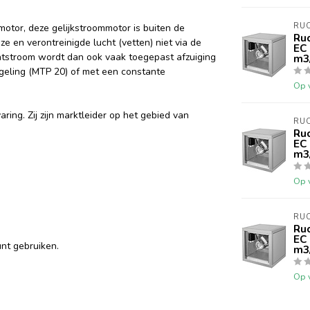
RU
otor, deze gelijkstroommotor is buiten de
Ruc
e en verontreinigde lucht (vetten) niet via de
EC
htstroom wordt dan ook vaak toegepast afzuiging
m3
egeling (MTP 20) of met een constante
Op 
ing. Zij zijn marktleider op het gebied van
RU
Ruc
EC
m3
Op 
RU
Ruc
EC
nt gebruiken.
m3
Op 