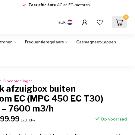
Zeer efficiënte
AC en EC-motoren
0
EUR
atronen
Frequentieregelaars
Gasmagneetkleppen
0 beoordelingen
k afzuigbox buiten
oom EC (MPC 450 EC T30)
– 7600 m3/h
899,99
Op voorraad
Excl. btw