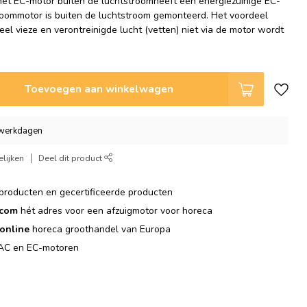
et EC-motor buiten de luchtstroomheeft een energiezuinige EC-
troommotor is buiten de luchtstroom gemonteerd. Het voordeel
eel vieze en verontreinigde lucht (vetten) niet via de motor wordt
.
Toevoegen aan winkelwagen
2 werkdagen
lijken
Deel dit product
producten en gecertificeerde producten
.com
hét adres voor een afzuigmotor voor horeca
online
horeca groothandel van Europa
C en EC-motoren