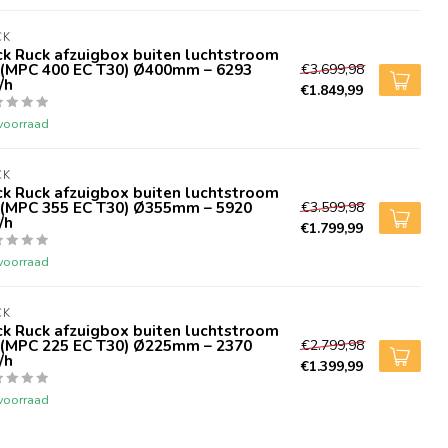
CK
k Ruck afzuigbox buiten luchtstroom
 (MPC 400 EC T30) Ø400mm – 6293
€3.699,98
/h
€1.849,99
voorraad
CK
k Ruck afzuigbox buiten luchtstroom
 (MPC 355 EC T30) Ø355mm – 5920
€3.599,98
/h
€1.799,99
voorraad
CK
k Ruck afzuigbox buiten luchtstroom
 (MPC 225 EC T30) Ø225mm – 2370
€2.799,98
/h
€1.399,99
voorraad