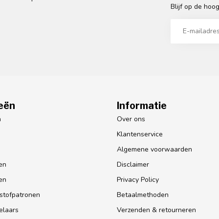
Blijf op de hoo
eën
Informatie
n
Over ons
Klantenservice
Algemene voorwaarden
en
Disclaimer
en
Privacy Policy
lstofpatronen
Betaalmethoden
elaars
Verzenden & retourneren