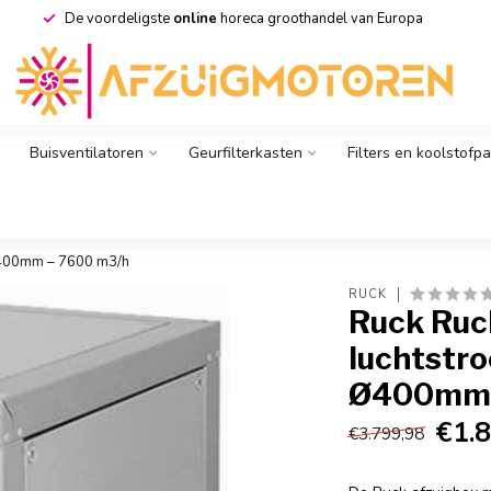
De voordeligste
online
horeca groothandel van Europa
Buisventilatoren
Geurfilterkasten
Filters en koolstofp
Ø400mm – 7600 m3/h
RUCK
Ruck Ruc
luchtstr
Ø400mm 
€1.
€3.799,98