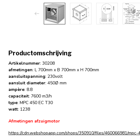
Productomschrijving
Artikelnummer
: 30208
afmetingen
: L 700mm x B 700mm x H 700mm
aansluitspanning
: 230volt
aansluit diameter
: 450Ø mm
ampère
: 8.8
capaciteit
: 7600 m3/h
type
: MPC 450 EC T30
watt
: 1238
Afmetingen afzuigmotor
https://cdn.webshopapp.com/shops/350910/files/460066981/mpc-