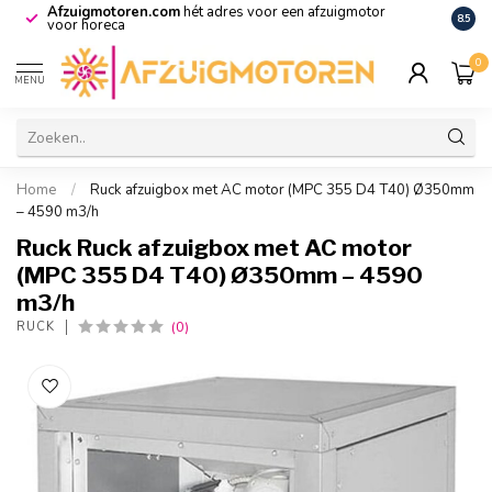
Afzuigmotoren.com
hét adres voor een afzuigmotor
De vo
8.5
voor horeca
0
MENU
Home
/
Ruck afzuigbox met AC motor (MPC 355 D4 T40) Ø350mm
– 4590 m3/h
Ruck Ruck afzuigbox met AC motor
(MPC 355 D4 T40) Ø350mm – 4590
m3/h
(0)
RUCK