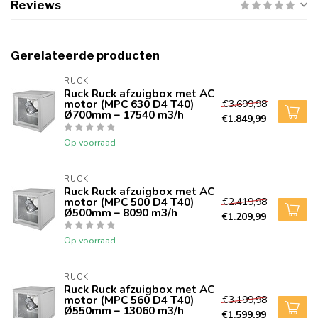
Reviews
Gerelateerde producten
RUCK
Ruck Ruck afzuigbox met AC
motor (MPC 630 D4 T40)
€3.699,98
Ø700mm – 17540 m3/h
€1.849,99
Op voorraad
RUCK
Ruck Ruck afzuigbox met AC
motor (MPC 500 D4 T40)
€2.419,98
Ø500mm – 8090 m3/h
€1.209,99
Op voorraad
RUCK
Ruck Ruck afzuigbox met AC
motor (MPC 560 D4 T40)
€3.199,98
Ø550mm – 13060 m3/h
€1.599,99