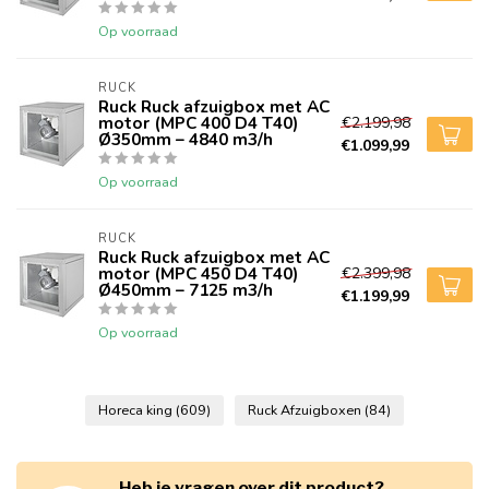
Op voorraad
RUCK
Ruck Ruck afzuigbox met AC
motor (MPC 400 D4 T40)
€2.199,98
Ø350mm – 4840 m3/h
€1.099,99
Op voorraad
RUCK
Ruck Ruck afzuigbox met AC
motor (MPC 450 D4 T40)
€2.399,98
Ø450mm – 7125 m3/h
€1.199,99
Op voorraad
Horeca king
(609)
Ruck Afzuigboxen
(84)
Heb je vragen over dit product?