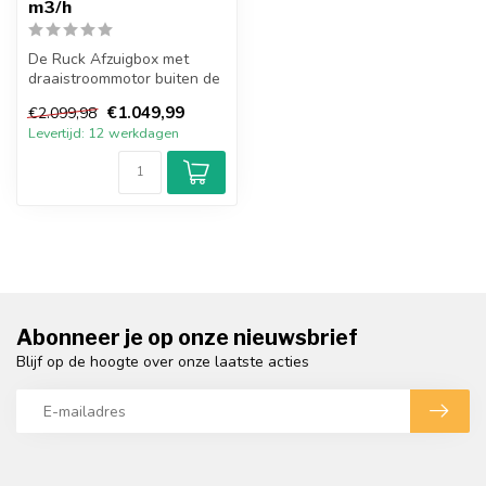
m3/h
De Ruck Afzuigbox met
draaistroommotor buiten de
luchtstroom heeft een
€1.049,99
€2.099,98
energiezu...
Levertijd: 12 werkdagen
Abonneer je op onze nieuwsbrief
Blijf op de hoogte over onze laatste acties