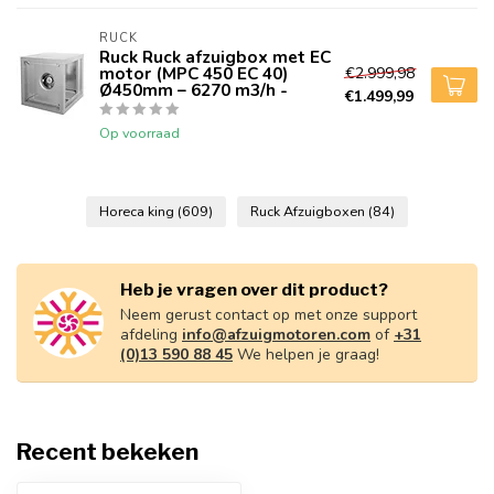
RUCK
Ruck Ruck afzuigbox met EC
motor (MPC 450 EC 40)
€2.999,98
Ø450mm – 6270 m3/h -
€1.499,99
Op voorraad
Horeca king
(609)
Ruck Afzuigboxen
(84)
Heb je vragen over dit product?
Neem gerust contact op met onze support
afdeling
info@afzuigmotoren.com
of
+31
(0)13 590 88 45
We helpen je graag!
Recent bekeken