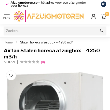
Afzuigmotoren.com
hét adres voor een afzuigmotor
De vo
8.5
voor horeca
0
MENU
Home
/
Stalen horeca afzuigbox – 4250 m3/h
Airfan Stalen horeca afzuigbox – 4250
m3/h
(0)
AIRFAN