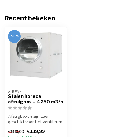
Recent bekeken
-50%
AIRFAN
Stalen horeca
afzuigbox – 4250 m3/h
Afzuigboxen zijn zeer
geschikt voor het ventileren
van grote ruimtes. Ze
€339,99
€680,00
hebben ...