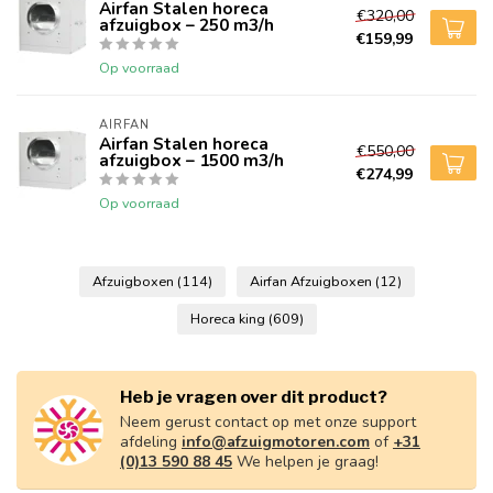
Airfan Stalen horeca
€320,00
afzuigbox – 250 m3/h
€159,99
Op voorraad
AIRFAN
Airfan Stalen horeca
€550,00
afzuigbox – 1500 m3/h
€274,99
Op voorraad
Afzuigboxen
(114)
Airfan Afzuigboxen
(12)
Horeca king
(609)
Heb je vragen over dit product?
Neem gerust contact op met onze support
afdeling
info@afzuigmotoren.com
of
+31
(0)13 590 88 45
We helpen je graag!