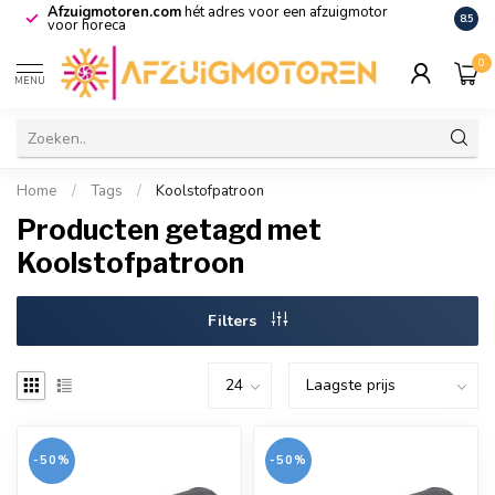
Afzuigmotoren.com
hét adres voor een afzuigmotor
De vo
8.5
voor horeca
0
MENU
Home
/
Tags
/
Koolstofpatroon
Producten getagd met
Koolstofpatroon
Filters
-50%
-50%