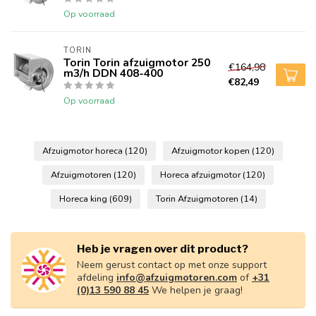
Op voorraad
TORIN
Torin Torin afzuigmotor 250
€164,98
m3/h DDN 408-400
€82,49
Op voorraad
Afzuigmotor horeca
(120)
Afzuigmotor kopen
(120)
Afzuigmotoren
(120)
Horeca afzuigmotor
(120)
Horeca king
(609)
Torin Afzuigmotoren
(14)
Heb je vragen over dit product?
Neem gerust contact op met onze support
afdeling
info@afzuigmotoren.com
of
+31
(0)13 590 88 45
We helpen je graag!