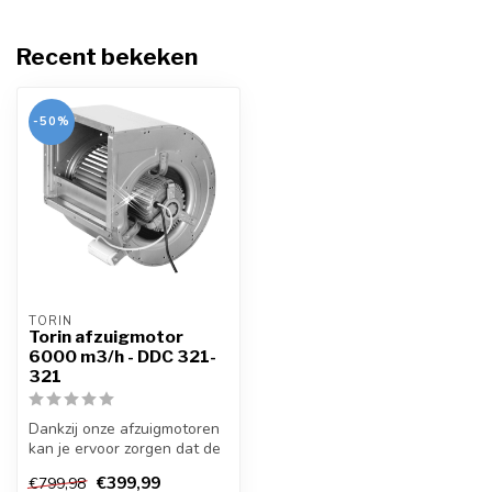
Recent bekeken
-50%
TORIN
Torin afzuigmotor
6000 m3/h - DDC 321-
321
Dankzij onze afzuigmotoren
kan je ervoor zorgen dat de
kwaliteit van de lucht vo...
€399,99
€799,98