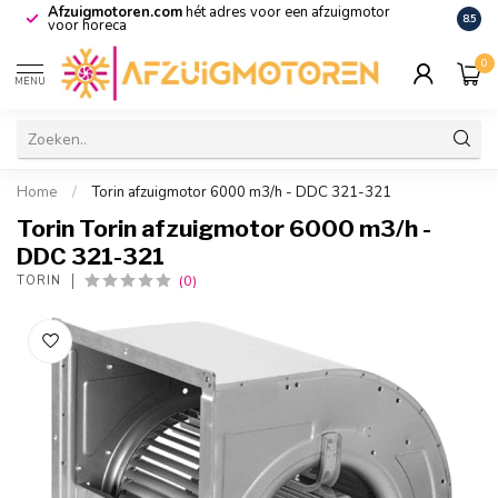
Afzuigmotoren.com
hét adres voor een afzuigmotor
De vo
8.5
voor horeca
0
MENU
Home
/
Torin afzuigmotor 6000 m3/h - DDC 321-321
Torin Torin afzuigmotor 6000 m3/h -
DDC 321-321
(0)
TORIN