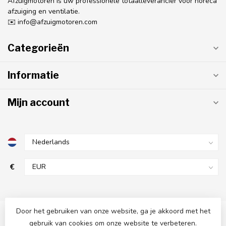
Afzuigmotoren is uw professionele totaalleverancier voor horeca
afzuiging en ventilatie.
✉️
info@afzuigmotoren.com
Categorieën
Informatie
Mijn account
€
Door het gebruiken van onze website, ga je akkoord met het
gebruik van cookies om onze website te verbeteren.
© Copyright 2026 AfzuigMotoren.com
- Powered by
Lightspeed
-