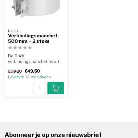
RUCK
Verbindingsmanchet
500 mm – 2 stuks
De Ruck
verbindingsmanchet heeft
een 5 mm neopreen
€49,60
€99,20
afdichting en is gemaakt
Levertijd: 12 werkdagen
van ...
Abonneer je op onze nieuwsbrief