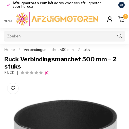
Afzuigmotoren.com
hét adres voor een afzuigmotor
De vo
8.5
voor horeca
0
MENU
Home
/
Verbindingsmanchet 500 mm – 2 stuks
Ruck Verbindingsmanchet 500 mm – 2
stuks
(0)
RUCK