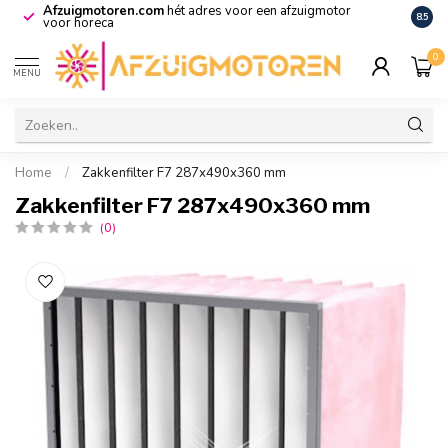
Afzuigmotoren.com
hét adres voor een afzuigmotor
De vo
8.5
voor horeca
0
MENU
Home
/
Zakkenfilter F7 287x490x360 mm
Zakkenfilter F7 287x490x360 mm
(0)