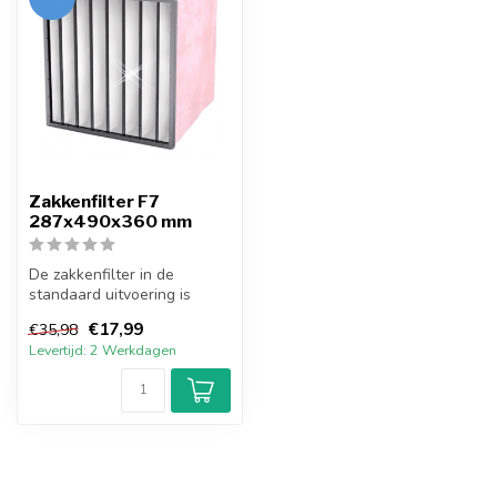
Op voorraad
F7 Zakkenfilter
(16)
Filters en koolstofpatronen
(41)
Geurfilterkasten
(62)
Geurfilterkasten Accessoires
(41)
Horeca king
(609)
Zakkenfilters
(22)
Heb je vragen over dit product?
Neem gerust contact op met onze support
afdeling
info@afzuigmotoren.com
of
+31
(0)13 590 88 45
We helpen je graag!
Recent bekeken
-50%