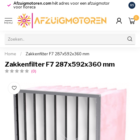
Afzuigmotoren.com
hét adres voor een afzuigmotor
De vo
8.5
voor horeca
0
MENU
Home
/
Zakkenfilter F7 287x592x360 mm
Zakkenfilter F7 287x592x360 mm
(0)