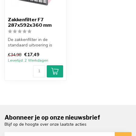
Zakkenfilter F7
287x592x360 mm
De zakkenfilter in de
standaard uitvoering is
opgebouwd uit een stalen
€17,49
€34,98
behuizing...
Levertijd: 2 Werkdagen
Abonneer je op onze nieuwsbrief
Blijf op de hoogte over onze laatste acties