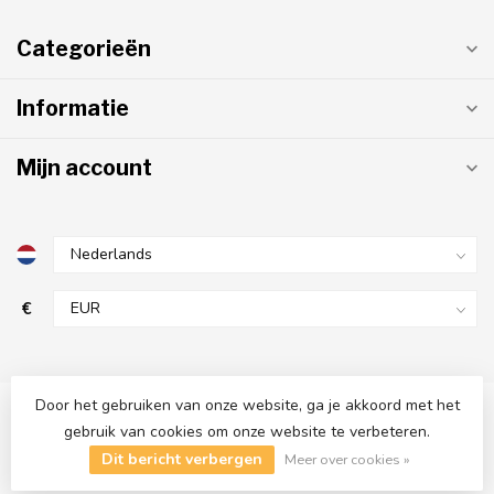
Categorieën
Informatie
Mijn account
€
Door het gebruiken van onze website, ga je akkoord met het
gebruik van cookies om onze website te verbeteren.
© Copyright 2026 AfzuigMotoren.com
- Powered by
Lightspeed
-
Dit bericht verbergen
Lightspeed design
by
Dyvelopment
Meer over cookies »