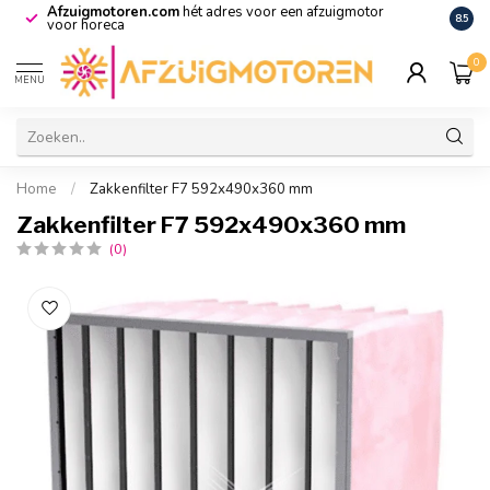
Afzuigmotoren.com
hét adres voor een afzuigmotor
De vo
8.5
voor horeca
0
MENU
Home
/
Zakkenfilter F7 592x490x360 mm
Zakkenfilter F7 592x490x360 mm
(0)