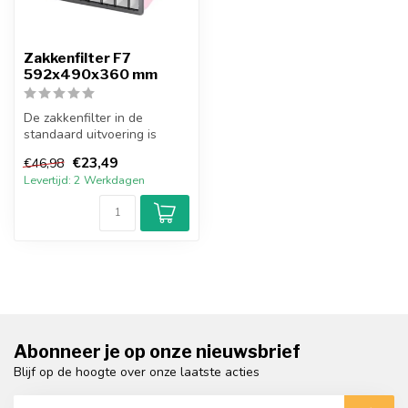
Zakkenfilter F7
592x490x360 mm
De zakkenfilter in de
standaard uitvoering is
opgebouwd uit een stalen
€23,49
€46,98
behuizing...
Levertijd: 2 Werkdagen
Abonneer je op onze nieuwsbrief
Blijf op de hoogte over onze laatste acties