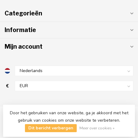
Categorieën
Informatie
Mijn account
€
Door het gebruiken van onze website, ga je akkoord met het
gebruik van cookies om onze website te verbeteren.
© Copyright 2026 AfzuigMotoren.com
- Powered by
Lightspeed
-
Dit bericht verbergen
Lightspeed design
by
Dyvelopment
Meer over cookies »