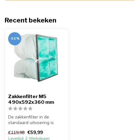
Recent bekeken
-50%
Zakkenfilter M5
490x592x360 mm
De zakkenfilter in de
standaard uitvoering is
opgebouwd uit een stalen
€59,99
€119,98
behuizing...
Levertijd: 2 Werkdagen