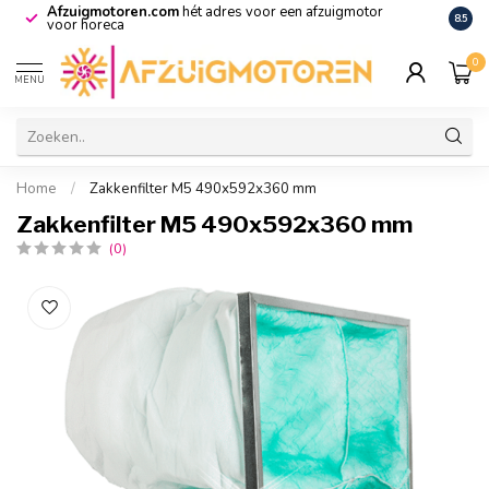
Afzuigmotoren.com
hét adres voor een afzuigmotor
De vo
8.5
voor horeca
0
MENU
Home
/
Zakkenfilter M5 490x592x360 mm
Zakkenfilter M5 490x592x360 mm
(0)