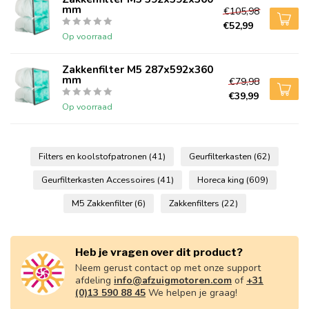
mm
€105,98
€52,99
Op voorraad
Zakkenfilter M5 287x592x360
mm
€79,98
€39,99
Op voorraad
Filters en koolstofpatronen
(41)
Geurfilterkasten
(62)
Geurfilterkasten Accessoires
(41)
Horeca king
(609)
M5 Zakkenfilter
(6)
Zakkenfilters
(22)
Heb je vragen over dit product?
Neem gerust contact op met onze support
afdeling
info@afzuigmotoren.com
of
+31
(0)13 590 88 45
We helpen je graag!