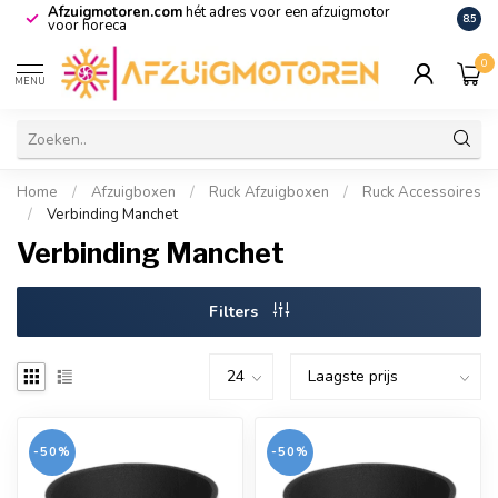
Afzuigmotoren.com
hét adres voor een afzuigmotor
De vo
8.5
voor horeca
0
MENU
Home
/
Afzuigboxen
/
Ruck Afzuigboxen
/
Ruck Accessoires
/
Verbinding Manchet
Verbinding Manchet
Filters
-50%
-50%