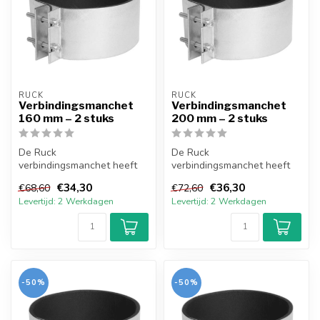
RUCK
RUCK
Verbindingsmanchet
Verbindingsmanchet
160 mm – 2 stuks
200 mm – 2 stuks
De Ruck
De Ruck
verbindingsmanchet heeft
verbindingsmanchet heeft
een 5 mm neopreen
een 5 mm neopreen
€34,30
€36,30
€68,60
€72,60
afdichting en is gemaakt
afdichting en is gemaakt
Levertijd: 2 Werkdagen
Levertijd: 2 Werkdagen
van ...
van ...
-50%
-50%