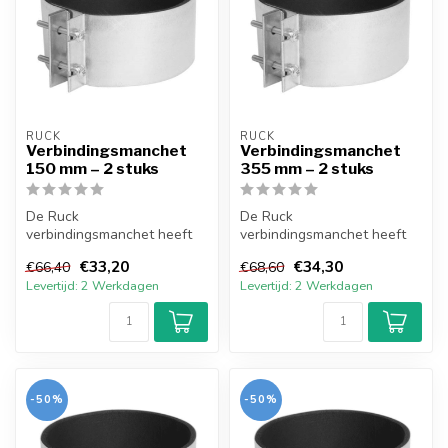
RUCK
RUCK
Verbindingsmanchet
Verbindingsmanchet
150 mm – 2 stuks
355 mm – 2 stuks
De Ruck
De Ruck
verbindingsmanchet heeft
verbindingsmanchet heeft
een 5 mm neopreen
een 5 mm neopreen
€33,20
€34,30
€66,40
€68,60
afdichting en is gemaakt
afdichting en is gemaakt
Levertijd: 2 Werkdagen
Levertijd: 2 Werkdagen
van ...
van ...
-50%
-50%