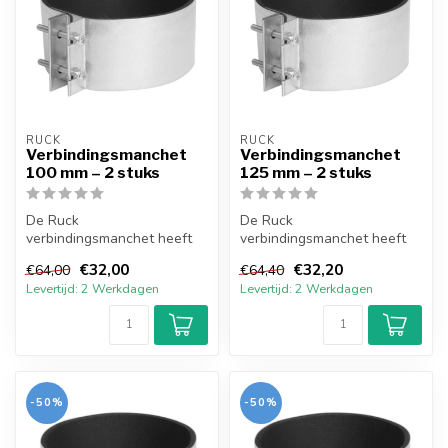
RUCK
RUCK
Verbindingsmanchet
Verbindingsmanchet
100 mm – 2 stuks
125 mm – 2 stuks
De Ruck
De Ruck
verbindingsmanchet heeft
verbindingsmanchet heeft
een 5 mm neopreen
een 5 mm neopreen
€32,00
€32,20
€64,00
€64,40
afdichting en is gemaakt
afdichting en is gemaakt
Levertijd: 2 Werkdagen
Levertijd: 2 Werkdagen
van ...
van ...
-50%
-50%