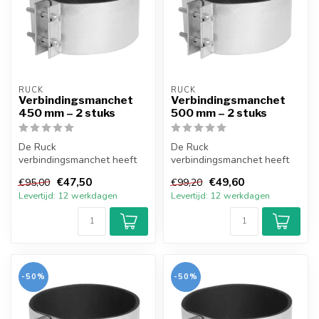
RUCK
RUCK
Verbindingsmanchet
Verbindingsmanchet
450 mm – 2 stuks
500 mm – 2 stuks
De Ruck
De Ruck
verbindingsmanchet heeft
verbindingsmanchet heeft
een 5 mm neopreen
een 5 mm neopreen
€47,50
€49,60
€95,00
€99,20
afdichting en is gemaakt
afdichting en is gemaakt
Levertijd: 12 werkdagen
Levertijd: 12 werkdagen
van ...
van ...
-50%
-50%