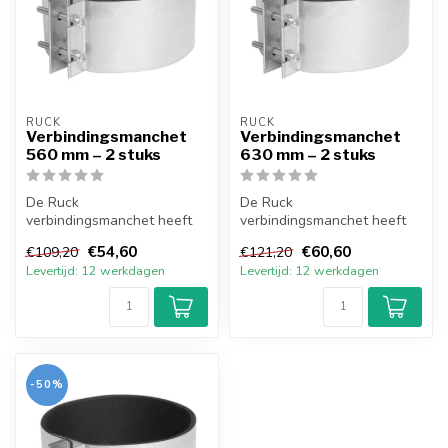
RUCK
RUCK
Verbindingsmanchet
Verbindingsmanchet
560 mm – 2 stuks
630 mm – 2 stuks
De Ruck
De Ruck
verbindingsmanchet heeft
verbindingsmanchet heeft
een 5 mm neopreen
een 5 mm neopreen
€54,60
€60,60
€109,20
€121,20
afdichting en is gemaakt
afdichting en is gemaakt
Levertijd: 12 werkdagen
Levertijd: 12 werkdagen
van ...
van ...
-50%