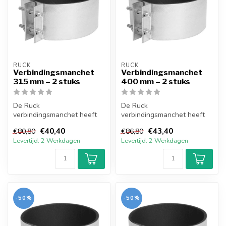
RUCK
RUCK
Verbindingsmanchet
Verbindingsmanchet
315 mm – 2 stuks
400 mm – 2 stuks
De Ruck
De Ruck
verbindingsmanchet heeft
verbindingsmanchet heeft
een 5 mm neopreen
een 5 mm neopreen
€40,40
€43,40
€80,80
€86,80
afdichting en is gemaakt
afdichting en is gemaakt
Levertijd: 2 Werkdagen
Levertijd: 2 Werkdagen
van ...
van ...
-50%
-50%