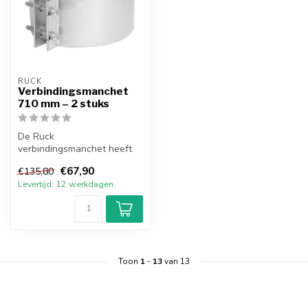
RUCK
Verbindingsmanchet
710 mm – 2 stuks
De Ruck
verbindingsmanchet heeft
een 5 mm neopreen
€67,90
€135,80
afdichting en is gemaakt
Levertijd: 12 werkdagen
van ...
Toon
1
-
13
van 13