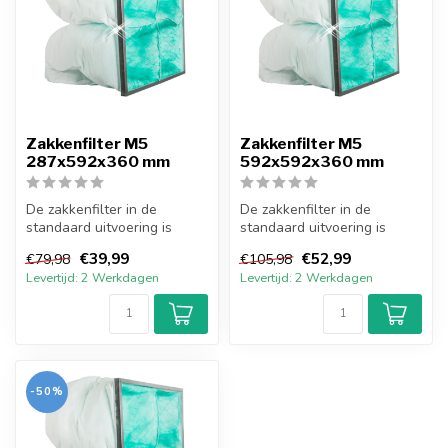
Zakkenfilter M5
Zakkenfilter M5
287x592x360 mm
592x592x360 mm
De zakkenfilter in de
De zakkenfilter in de
standaard uitvoering is
standaard uitvoering is
opgebouwd uit een stalen
opgebouwd uit een stalen
€39,99
€52,99
€79,98
€105,98
behuizing...
behuizing...
Levertijd: 2 Werkdagen
Levertijd: 2 Werkdagen
-50%