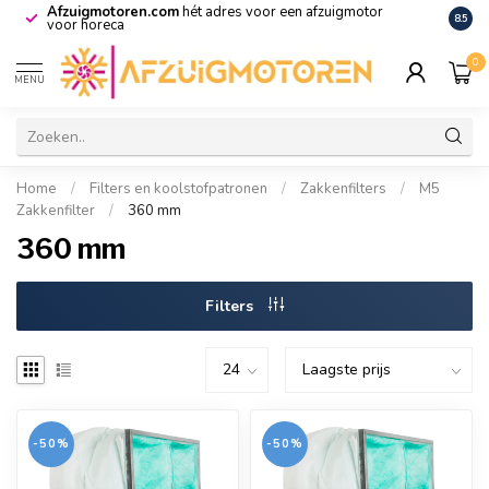
Afzuigmotoren.com
hét adres voor een afzuigmotor
De vo
8.5
voor horeca
0
MENU
Home
/
Filters en koolstofpatronen
/
Zakkenfilters
/
M5
Zakkenfilter
/
360 mm
360 mm
Filters
-50%
-50%