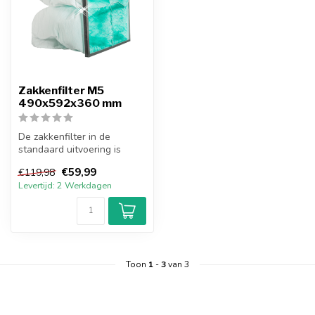
Zakkenfilter M5
490x592x360 mm
De zakkenfilter in de
standaard uitvoering is
opgebouwd uit een stalen
€59,99
€119,98
behuizing...
Levertijd: 2 Werkdagen
Toon
1
-
3
van 3