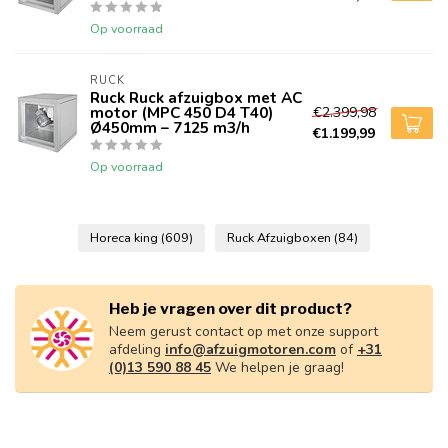
Op voorraad
RUCK
Ruck Ruck afzuigbox met AC
motor (MPC 450 D4 T40)
€2.399,98
Ø450mm – 7125 m3/h
€1.199,99
Op voorraad
Horeca king
(609)
Ruck Afzuigboxen
(84)
Heb je vragen over dit product?
Neem gerust contact op met onze support
afdeling
info@afzuigmotoren.com
of
+31
(0)13 590 88 45
We helpen je graag!