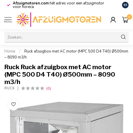
Afzuigmotoren.com
hét adres voor een afzuigmotor
De vo
8.5
voor horeca
0
MENU
Home
/
Ruck afzuigbox met AC motor (MPC 500 D4 T40) Ø500mm
– 8090 m3/h
Ruck Ruck afzuigbox met AC motor
(MPC 500 D4 T40) Ø500mm – 8090
m3/h
(0)
RUCK