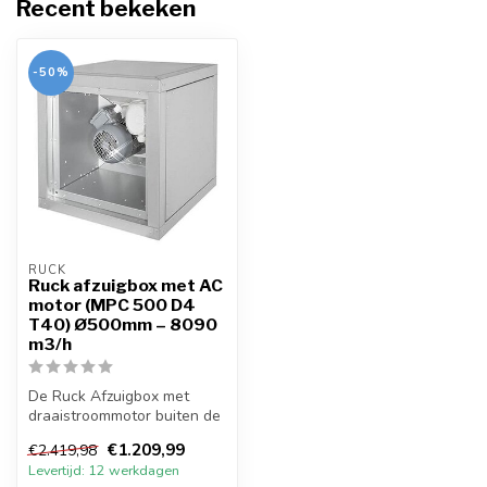
Recent bekeken
-50%
RUCK
Ruck afzuigbox met AC
motor (MPC 500 D4
T40) Ø500mm – 8090
m3/h
De Ruck Afzuigbox met
draaistroommotor buiten de
luchtstroom heeft een
€1.209,99
€2.419,98
energiezu...
Levertijd: 12 werkdagen