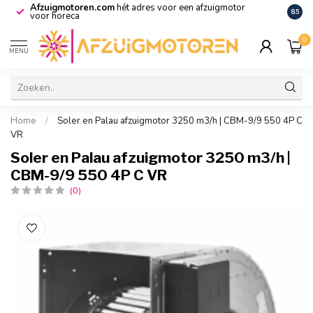
Afzuigmotoren.com
hét adres voor een afzuigmotor
De vo
8.5
voor horeca
0
MENU
Home
/
Soler en Palau afzuigmotor 3250 m3/h | CBM-9/9 550 4P C
VR
Soler en Palau afzuigmotor 3250 m3/h |
CBM-9/9 550 4P C VR
(0)