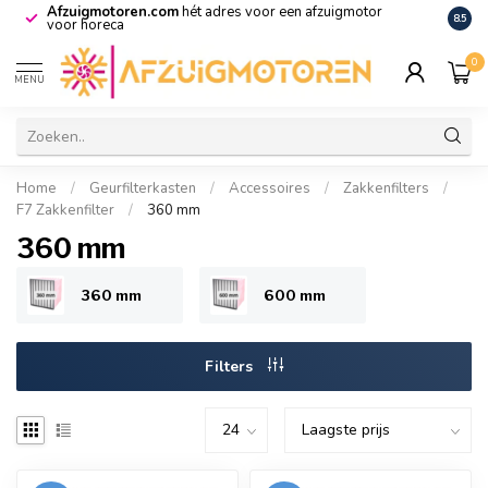
Afzuigmotoren.com
hét adres voor een afzuigmotor
De vo
8.5
voor horeca
0
MENU
Home
/
Geurfilterkasten
/
Accessoires
/
Zakkenfilters
/
F7 Zakkenfilter
/
360 mm
360 mm
360 mm
600 mm
Filters