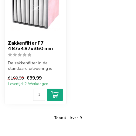
Zakkenfilter F7
487x487x360 mm
De zakkenfilter in de
standaard uitvoering is
opgebouwd uit een stalen
€99,99
€199,98
behuizing...
Levertijd: 2 Werkdagen
Toon
1
-
9
van 9