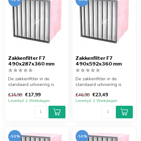
Zakkenfilter F7
Zakkenfilter F7
490x287x360 mm
490x592x360 mm
De zakkenfilter in de
De zakkenfilter in de
standaard uitvoering is
standaard uitvoering is
opgebouwd uit een stalen
opgebouwd uit een stalen
€17,99
€23,49
€35,98
€46,98
behuizing...
behuizing...
Levertijd: 2 Werkdagen
Levertijd: 2 Werkdagen
-50%
-50%