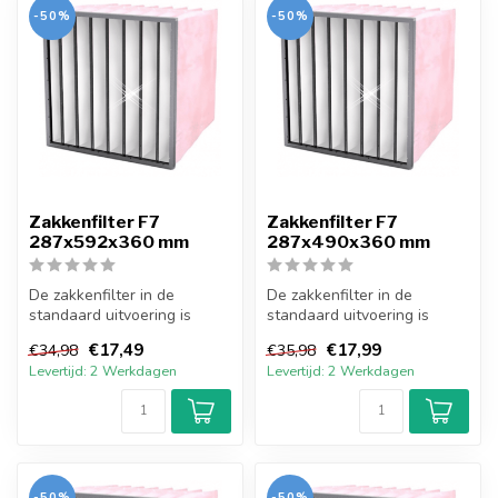
-50%
-50%
Zakkenfilter F7
Zakkenfilter F7
287x592x360 mm
287x490x360 mm
De zakkenfilter in de
De zakkenfilter in de
standaard uitvoering is
standaard uitvoering is
opgebouwd uit een stalen
opgebouwd uit een stalen
€17,49
€17,99
€34,98
€35,98
behuizing...
behuizing...
Levertijd: 2 Werkdagen
Levertijd: 2 Werkdagen
-50%
-50%