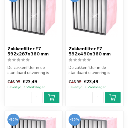
Zakkenfilter F7
Zakkenfilter F7
592x287x360 mm
592x490x360 mm
De zakkenfilter in de
De zakkenfilter in de
standaard uitvoering is
standaard uitvoering is
opgebouwd uit een stalen
opgebouwd uit een stalen
€23,49
€23,49
€46,98
€46,98
behuizing...
behuizing...
Levertijd: 2 Werkdagen
Levertijd: 2 Werkdagen
-50%
-50%