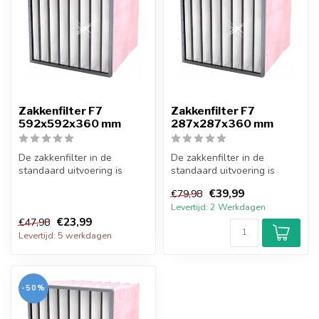
Zakkenfilter F7
Zakkenfilter F7
592x592x360 mm
287x287x360 mm
De zakkenfilter in de
De zakkenfilter in de
standaard uitvoering is
standaard uitvoering is
opgebouwd uit een stalen
opgebouwd uit een stalen
€39,99
€79,98
behuizing...
behuizing...
Levertijd: 2 Werkdagen
€23,99
€47,98
Levertijd: 5 werkdagen
-50%